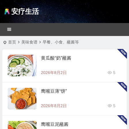
安疗生活
首页
美味食谱
早餐、小食、蘸酱等
黄瓜酸“奶”蘸酱
2026年8月2日
5
鹰嘴豆薄“饼”
2026年8月2日
5
鹰嘴豆泥蘸酱