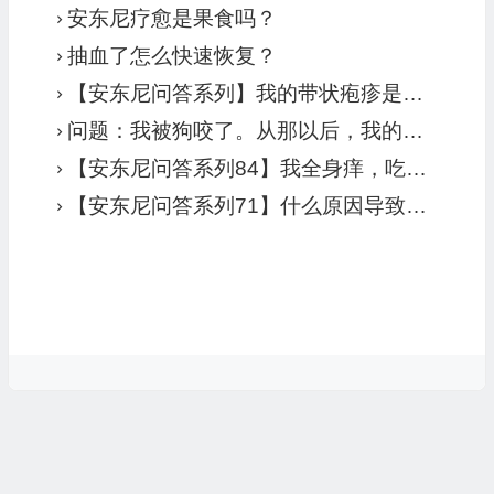
安东尼疗愈是果食吗？
抽血了怎么快速恢复？
【安东尼问答系列】我的带状疱疹是排毒反应吗?
问题：我被狗咬了。从那以后，我的膝盖和腿部一直疼痛。还发生了一些其他事情，对此也原因不明。我的疼痛和其他症状有多少与狗咬有关？
【安东尼问答系列84】我全身痒，吃水果后更严重，有人说痒和高草酸或食物过敏有关。请问你怎么看？
【安东尼问答系列71】什么原因导致酒糟鼻、面部和脚部潮红吗？以及慢性唇疱疹？