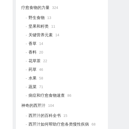
疗愈食物的力量
324
野生食物
13
坚果和籽类
11
关键营养元素
14
香草
14
香料
20
花草茶
22
药草
46
水果
58
蔬菜
71
病症和疗愈食物速查
86
神奇的西芹汁
104
西芹汁的百科全书
15
西芹汁如何帮助疗愈各类慢性疾病
68