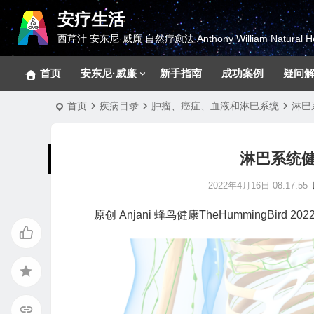
安疗生活
西芹汁 安东尼·威廉 自然疗愈法 Anthony William Natural He
首页
安东尼·威廉
新手指南
成功案例
疑问
首页
疾病目录
肿瘤、癌症、血液和淋巴系统
淋巴系
淋巴系统健康 
2022年4月16日 08:17:55
原创
Anjani
蜂鸟健康TheHummingBird
2022