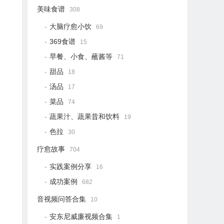
美味食谱
308
大脑疗愈小饮
69
369食谱
15
早餐、小食、蘸酱等
71
甜品
18
汤品
17
菜品
74
蔬果汁、蔬果昔和饮料
19
色拉
30
疗愈故事
704
实践案例分享
16
成功案例
682
音视频问答合集
10
安东尼威廉视频合集
1