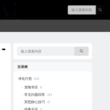
目录树
净化疗愈
610
宠物专区
9
常见问题回答
161
冥想静心技巧
37
排毒反应
9