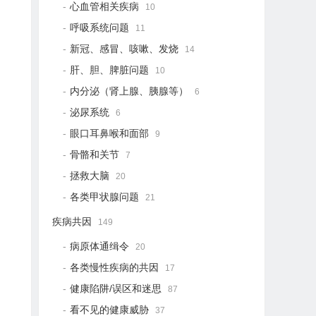
心血管相关疾病
10
呼吸系统问题
11
新冠、感冒、咳嗽、发烧
14
肝、胆、脾脏问题
10
内分泌（肾上腺、胰腺等）
6
泌尿系统
6
眼口耳鼻喉和面部
9
骨骼和关节
7
拯救大脑
20
各类甲状腺问题
21
疾病共因
149
病原体通缉令
20
各类慢性疾病的共因
17
健康陷阱/误区和迷思
87
看不见的健康威胁
37