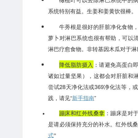
系统特别有益。生姜和姜黄饮很棒。
牛蒡根是很好的肝脏净化食物
萝卜对淋巴系统也很有帮助，可以
淋巴疗愈食物。非转基因木瓜对于淋
降低脂肪摄入
：请避免高蛋白
诸如过量坚果），这都会对肝脏和
尝试28天净化法或369净化法等
践，请见“
新手指南
”
蹦床和红外线桑拿
：蹦床是对
是请必须保持充分的补水。红外线桑
式
”