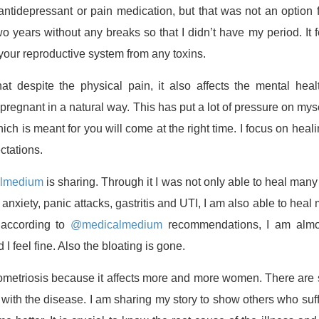
ntidepressant or pain medication, but that was not an option 
two years without any breaks so that I didn’t have my period. It f
your reproductive system from any toxins.
at despite the physical pain, it also affects the mental heal
pregnant in a natural way. This has put a lot of pressure on mys
which is meant for you will come at the right time. I focus on heal
ctations.
lmedium
is sharing. Through it I was not only able to heal many
nxiety, panic attacks, gastritis and UTI, I am also able to heal
 according to
@medicalmedium
recommendations, I am almo
 feel fine. Also the bloating is gone.
ndometriosis because it affects more and more women. There are
ive with the disease. I am sharing my story to show others who suf