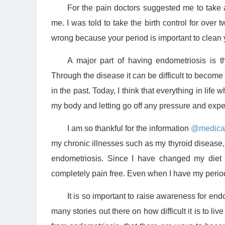
For the pain doctors suggested me to take a
me. I was told to take the birth control for over 
wrong because your period is important to clean 
A major part of having endometriosis is th
Through the disease it can be difficult to become 
in the past. Today, I think that everything in life 
my body and letting go off any pressure and expe
I am so thankful for the information
@medica
my chronic illnesses such as my thyroid disease, a
endometriosis. Since I have changed my diet
completely pain free. Even when I have my period I
It is so important to raise awareness for e
many stories out there on how difficult it is to l