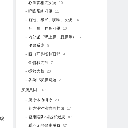
心血管相关疾病
10
呼吸系统问题
11
新冠、感冒、咳嗽、发烧
14
肝、胆、脾脏问题
10
内分泌（肾上腺、胰腺等）
6
泌尿系统
6
眼口耳鼻喉和面部
9
骨骼和关节
7
拯救大脑
20
各类甲状腺问题
21
疾病共因
149
病原体通缉令
20
各类慢性疾病的共因
17
健康陷阱/误区和迷思
87
腹
看不见的健康威胁
37