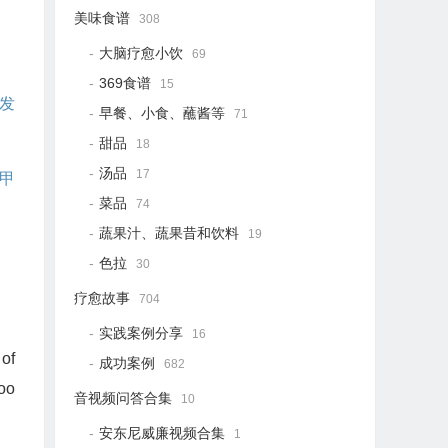
美味食谱
308
大脑疗愈小饮
69
369食谱
15
发
早餐、小食、蘸酱等
71
甜品
18
汤品
17
甲
菜品
74
蔬果汁、蔬果昔和饮料
19
色拉
30
疗愈故事
704
实践案例分享
16
of
成功案例
682
too
音视频问答合集
10
安东尼威廉视频合集
1