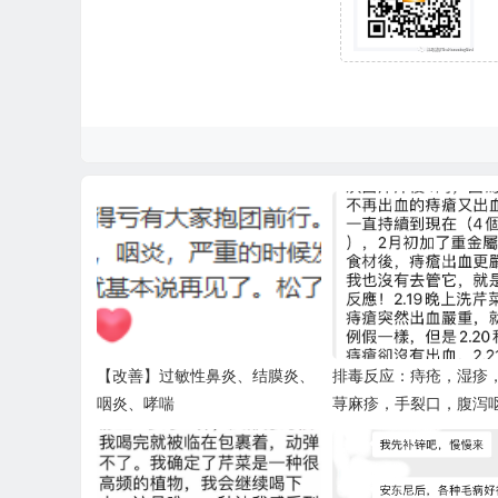
【改善】过敏性鼻炎、结膜炎、
排毒反应：痔疮，湿疹
咽炎、哮喘
荨麻疹，手裂口，腹泻
盖疼，晕眩