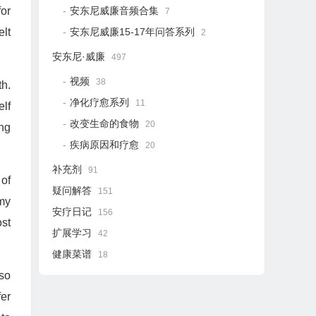
安东尼威廉音频合集
for
7
安东尼威廉15-17年问答系列
elt
2
安东尼·威廉
497
视频
38
th.
净化疗愈系列
11
elf
改变生命的食物
20
ing
疾病原因和疗愈
20
补充剂
91
 of
疑问解答
151
 my
安疗日记
156
st
扩展学习
42
健康菜谱
18
 so
fer