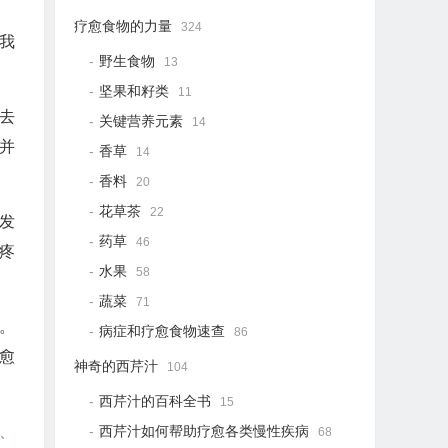
疗愈食物的力量
324
我
野生食物
13
坚果和籽类
11
去
关键营养元素
14
并
香草
14
香料
20
花草茶
22
发
药草
46
疼
水果
58
蔬菜
71
。
病症和疗愈食物速查
86
愈
神奇的西芹汁
104
西芹汁的百科全书
15
西芹汁如何帮助疗愈各类慢性疾病
、
68