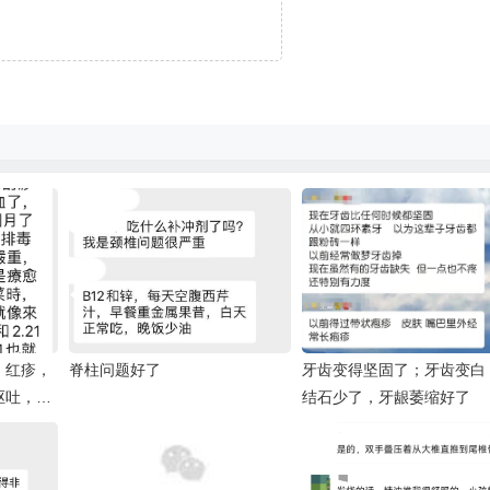
，红疹，
脊柱问题好了
牙齿变得坚固了；牙齿变白
呕吐，膝
结石少了，牙龈萎缩好了