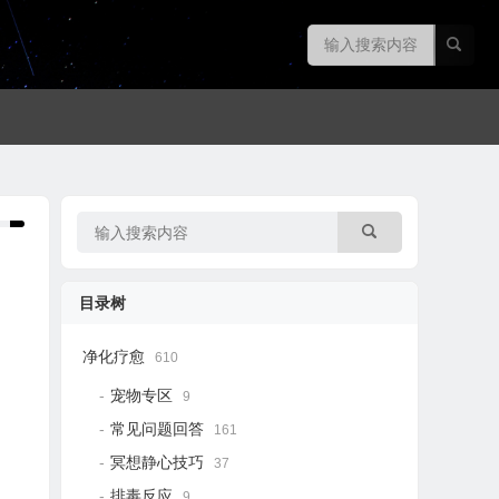
目录树
净化疗愈
610
宠物专区
9
常见问题回答
161
冥想静心技巧
37
排毒反应
9