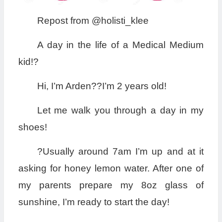
Repost from @holisti_klee
A day in the life of a Medical Medium
kid!?
Hi, I’m Arden??I’m 2 years old!
Let me walk you through a day in my
shoes!
?Usually around 7am I’m up and at it
asking for honey lemon water. After one of
my parents prepare my 8oz glass of
sunshine, I’m ready to start the day!