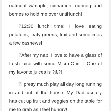
oatmeal w/maple, cinnamon, nutmeg and
berries to hold me over until lunch!
?12:30 lunch time! I love eating
potatoes, leafy greens, fruit and sometimes
a few cashews!
?After my nap, I love to have a glass of
fresh juice with some Micro-C in it. One of
my favorite juices is ?&?!
?I pretty much play all day long running
in and out of the house. My Dad usually
has cut up fruit and veggies on the table for
me to grab as I feel hungry!