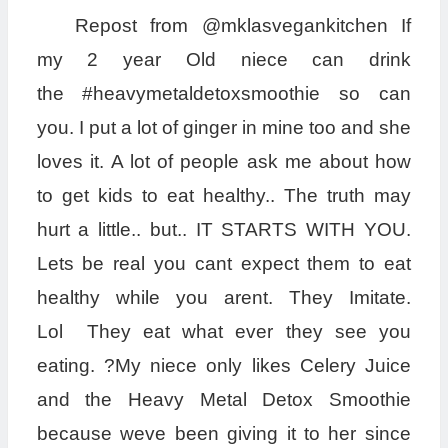
Repost from @mklasvegankitchen If
my 2 year Old niece can drink
the #heavymetaldetoxsmoothie so can
you. I put a lot of ginger in mine too and she
loves it. A lot of people ask me about how
to get kids to eat healthy.. The truth may
hurt a little.. but.. IT STARTS WITH YOU.
Lets be real you cant expect them to eat
healthy while you arent. They Imitate.
Lol They eat what ever they see you
eating. ?My niece only likes Celery Juice
and the Heavy Metal Detox Smoothie
because weve been giving it to her since