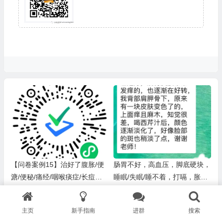
【问卷案例15】治好了腹胀/便
肠胃不好，高血压，脚底硬块，
溏/便秘/痛经/咽喉痰症/长痘；
睡眠/失眠/睡不着，打嗝，胀气
（排毒反应：口腔溃疡、全身
改善
痒）
主页
新手指南
进群
搜索