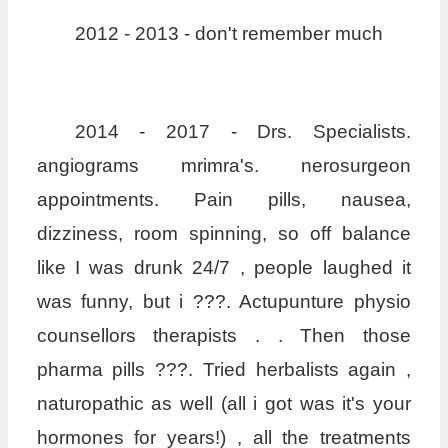
2012 - 2013 - don't remember much
2014 - 2017 - Drs. Specialists.
angiograms mrimra's. nerosurgeon
appointments. Pain pills, nausea,
dizziness, room spinning, so off balance
like I was drunk 24/7 , people laughed it
was funny, but i ???. Actupunture physio
counsellors therapists . . Then those
pharma pills ???. Tried herbalists again ,
naturopathic as well (all i got was it's your
hormones for years!) , all the treatments