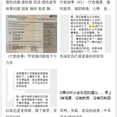
慢性结肠 慢性胀 回流 慢性疲劳
疗愈故事（61）- 疗愈脑雾、慢
体重问题 脱发 痛经 焦虑 脑雾
性疲劳、颈部疼痛、心悸、焦虑
食物过敏 鼻窦炎 脱水 Ins分享
Healing Stories (61) – Neck Pa
文字
in
（疗愈故事）甲状腺功能低下十
先搞定自己就是最好的宣传
六年
以前总是觉得饿，饿了难受，安
耳鸣，失聪，老花的改善，中耳