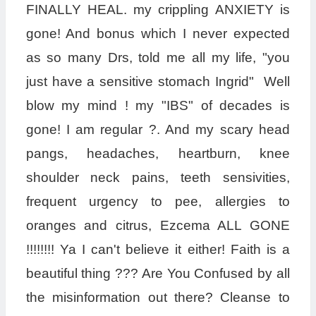
FINALLY HEAL. my crippling ANXIETY is
gone! And bonus which I never expected
as so many Drs, told me all my life, "you
just have a sensitive stomach Ingrid" Well
blow my mind ! my "IBS" of decades is
gone! I am regular ?. And my scary head
pangs, headaches, heartburn, knee
shoulder neck pains, teeth sensivities,
frequent urgency to pee, allergies to
oranges and citrus, Ezcema ALL GONE
!!!!!!!! Ya I can't believe it either! Faith is a
beautiful thing ??? Are You Confused by all
the misinformation out there? Cleanse to