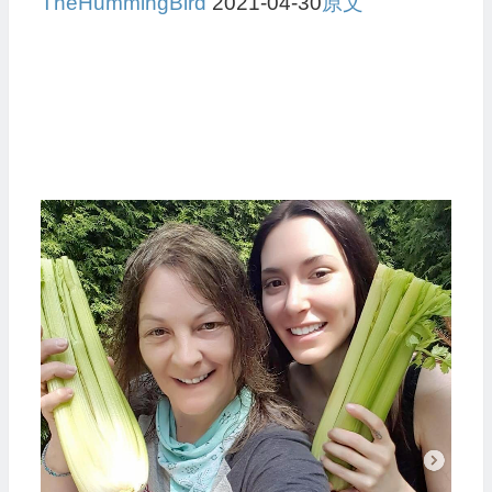
TheHummingBird
2021-04-30
原文