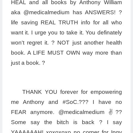
HEAL and all books by Anthony William
aka @medicalmedium has ANSWERS! ?
life saving REAL TRUTH info for all who
want it. I urge you to take it. You definately
won't regret it. ? NOT just another health
book. A LIFE MUST OWN way more than
just a book. ?
THANK YOU forever for empowering
me Anthony and #SoC.??? I have no
FEAR anymore. @medicalmedium ✌??
Some say the bitch is back ? I say
YAAAAAAH! xoxoxoxo no corner for Ingy