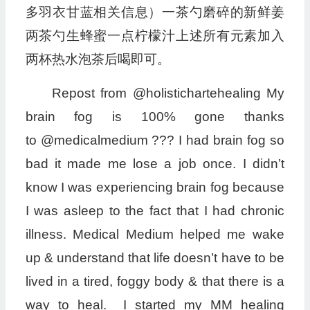
多羽衣甘蓝相关信息）一茶勺磨碎的新鲜姜
两茶勺生蜂蜜一点柠檬汁上述所有元素加入
两杯热水泡茶后喝即可。
Repost from @holistichartehealing My
brain fog is 100% gone thanks
to @medicalmedium ??? I had brain fog so
bad it made me lose a job once. I didn’t
know I was experiencing brain fog because
I was asleep to the fact that I had chronic
illness. Medical Medium helped me wake
up & understand that life doesn’t have to be
lived in a tired, foggy body & that there is a
way to heal. I started my MM healing