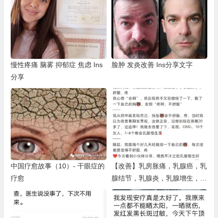
慢性疼痛 脑雾 抑郁症 焦虑 Ins
脸肿 发炎改善 Ins分享文字
分享
中国疗愈故事（10）- 干眼症的
【改善】乳房胀痛，乳腺癌，乳
疗愈
腺结节，乳腺炎，乳腺增生，乳
腺肿块