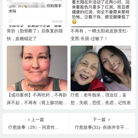
骨折（肋骨断了）后恢复的很
不再有，一晒太阳就皮肤变红-
快，血糖稳定了
变黑-长斑-过敏了！
【成功案例】不再吃药，不再卧
疗愈：老年痴呆，强迫症，妄
床不起，不再有（肾上腺功能不
想，失眠，恐慌，焦虑，记性差
全，直立体位心动过速 ，疼痛 /
偏头痛，桥本甲状腺炎 ，卵巢
上一篇
下一篇
囊肿，乳房肿块，甲状腺结节，
疗愈故事（29）- 间质性膀胱炎的故事 Healing Stories (28) Interstitial Cystitis
疗愈故事(31)- 疾病并非不可避免 Healing Story (31) Illness is NOT inevitable
失眠，恐惧）