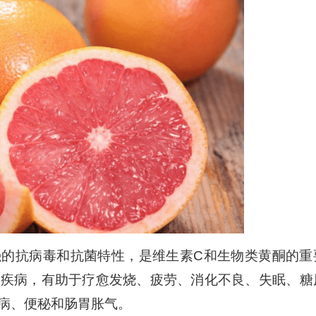
上
/
下
箭
头
键
来
增
高
或
降
低
强的抗病毒和抗菌特性，是维生素C和生物类黄酮的重
音
和疾病，有助于疗愈发烧、疲劳、消化不良、失眠、糖
量。
病、便秘和肠胃胀气。