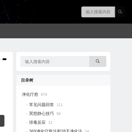
目录树
净化疗愈
674
常见问题回答
111
冥想静心技巧
56
排毒反应
12
369净化疗愈法和28天净化法
14