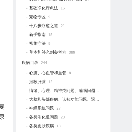
基础净化疗愈法
16
宠物专区
9
十八步疗愈之道
21
新手指南
15
密集疗法
9
草本和补充剂参考方
389
疾病目录
244
心脏、心血管和血管
8
拯救肝脏
12
情绪、心理、精神类问题、睡眠问题
18
大脑和头部疾病、认知功能问题、退行性疾病
15
要
神经系统问题
27
尿
各类消化道问题
23
各类皮肤疾病
13