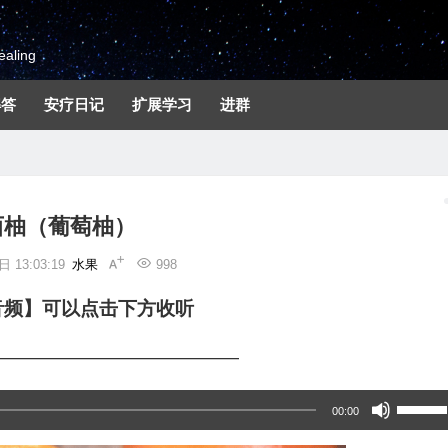
aling
解答
安疗日记
扩展学习
进群
西柚（葡萄柚）
 13:03:19
水果
998
音频】可以点击下方收听
—————————————
使
00:00
用