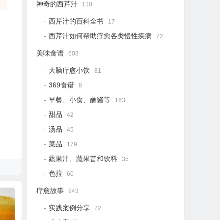
神奇的西芹汁
110
西芹汁的百科全书
17
西芹汁如何帮助疗愈各类慢性疾病
72
美味食谱
603
大脑疗愈小饮
81
369食谱
8
早餐、小食、蘸酱等
163
甜品
42
汤品
45
菜品
179
蔬果汁、蔬果昔和饮料
35
色拉
60
疗愈故事
943
实践案例分享
22