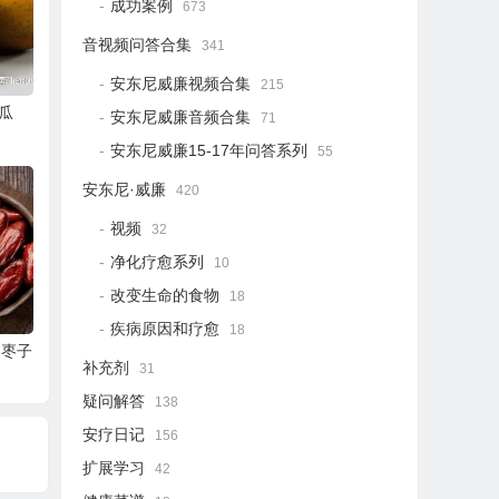
成功案例
673
音视频问答合集
341
安东尼威廉视频合集
215
瓜
安东尼威廉音频合集
71
安东尼威廉15-17年问答系列
55
安东尼·威廉
420
视频
32
净化疗愈系列
10
改变生命的食物
18
疾病原因和疗愈
18
-枣子
补充剂
31
疑问解答
138
安疗日记
156
扩展学习
42