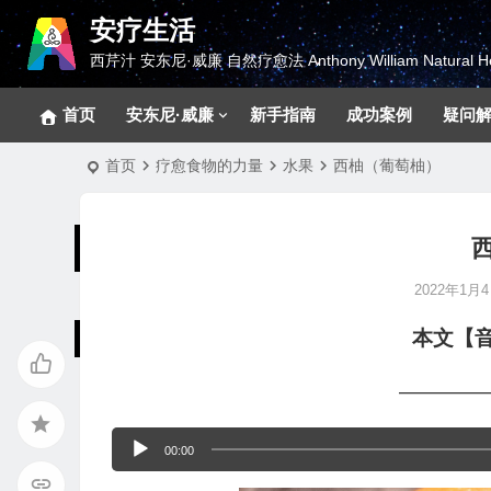
安疗生活
西芹汁 安东尼·威廉 自然疗愈法 Anthony William Natural He
首页
安东尼·威廉
新手指南
成功案例
疑问
首页
疗愈食物的力量
水果
西柚（葡萄柚）
2022年1月4日
本文【
————
音
00:00
频