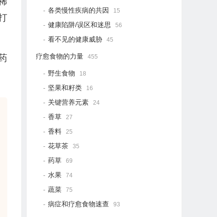
稀
各类慢性疾病的共因
15
打
健康陷阱/误区和迷思
56
看不见的健康威胁
45
疗愈食物的力量
药
455
野生食物
18
坚果和籽类
16
关键营养元素
24
香草
27
香料
25
花草茶
35
药草
69
水果
74
蔬菜
75
病症和疗愈食物速查
93