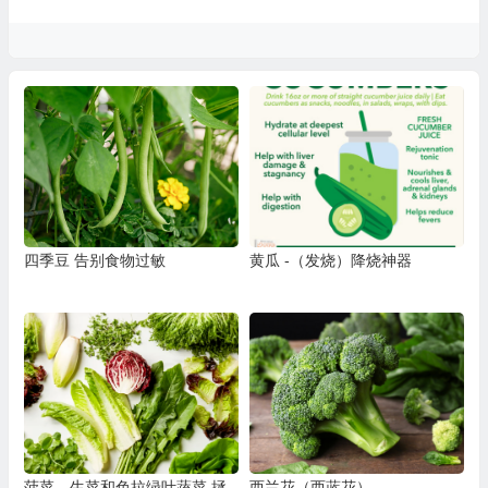
四季豆 告别食物过敏
黄瓜 -（发烧）降烧神器
菠菜、生菜和色拉绿叶蔬菜 拯
西兰花（西蓝花）