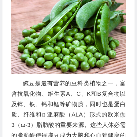
播
放
器
豌豆是最有营养的豆科类植物之一，富
含抗氧化物、维生素A、C、K和B复合物以
及锌、铁、钙和锰等矿物质，同时也是蛋白
质、纤维和α-亚麻酸（ALA）形式的欧米伽
3（ω-3）脂肪酸的重要来源。这些人体必需
的脂肪酸使得豌豆成为大脑和心血管健康的