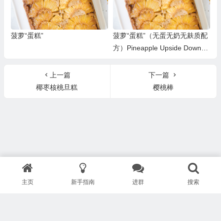
菠萝“蛋糕”
菠萝“蛋糕”（无蛋无奶无麸质配
方）Pineapple Upside Down
“Cake”
上一篇
下一篇
椰枣核桃旦糕
樱桃棒
主页
新手指南
进群
搜索