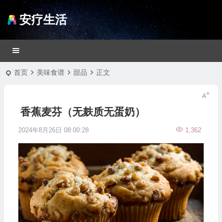
安疗生活
首页
美味食谱
甜品
正文
香蕉麦芬（无麸质无蛋奶）
2024年8月26日 08:00:28
1,362