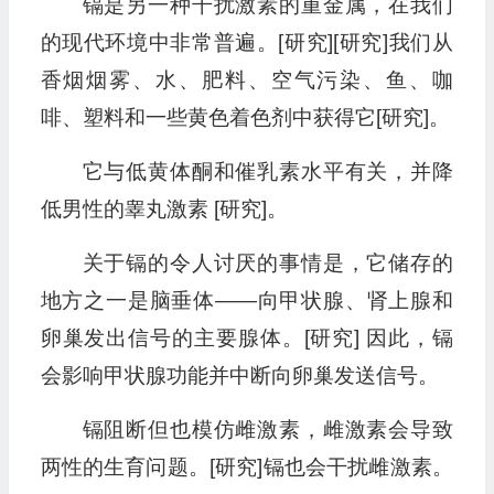
镉是另一种干扰激素的重金属，在我们
的现代环境中非常普遍。[研究][研究]我们从
香烟烟雾、水、肥料、空气污染、鱼、咖
啡、塑料和一些黄色着色剂中获得它[研究]。
它与低黄体酮和催乳素水平有关，并降
低男性的睾丸激素 [研究]。
关于镉的令人讨厌的事情是，它储存的
地方之一是脑垂体——向甲状腺、肾上腺和
卵巢发出信号的主要腺体。[研究] 因此，镉
会影响甲状腺功能并中断向卵巢发送信号。
镉阻断但也模仿雌激素，雌激素会导致
两性的生育问题。[研究]镉也会干扰雌激素。