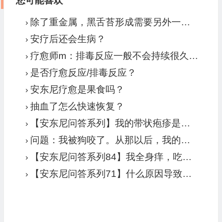
您可能喜欢
除了重金属，黑舌苔形成需要另外一个必要条件，那就是病毒
安疗后还会生病？
疗愈师m：排毒反应一般不会持续很久。一直没好的就是病症爆发。要当病症来处理。
是否疗愈反应/排毒反应？
安东尼疗愈是果食吗？
抽血了怎么快速恢复？
【安东尼问答系列】我的带状疱疹是排毒反应吗?
问题：我被狗咬了。从那以后，我的膝盖和腿部一直疼痛。还发生了一些其他事情，对此也原因不明。我的疼痛和其他症状有多少与狗咬有关？
【安东尼问答系列84】我全身痒，吃水果后更严重，有人说痒和高草酸或食物过敏有关。请问你怎么看？
【安东尼问答系列71】什么原因导致酒糟鼻、面部和脚部潮红吗？以及慢性唇疱疹？