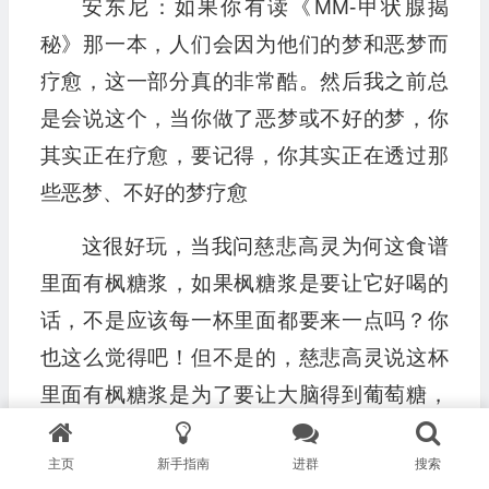
安东尼：如果你有读《MM-甲状腺揭
秘》那一本，人们会因为他们的梦和恶梦而
疗愈，这一部分真的非常酷。然后我之前总
是会说这个，当你做了恶梦或不好的梦，你
其实正在疗愈，要记得，你其实正在透过那
些恶梦、不好的梦疗愈
这很好玩，当我问慈悲高灵为何这食谱
里面有枫糖浆，如果枫糖浆是要让它好喝的
话，不是应该每一杯里面都要来一点吗？你
也这么觉得吧！但不是的，慈悲高灵说这杯
里面有枫糖浆是为了要让大脑得到葡萄糖，
然后我说，葡萄糖，那很好啊～每一杯都可
主页
新手指南
进群
搜索
以加啊～然后高灵继续说“是枫糖浆里面的微