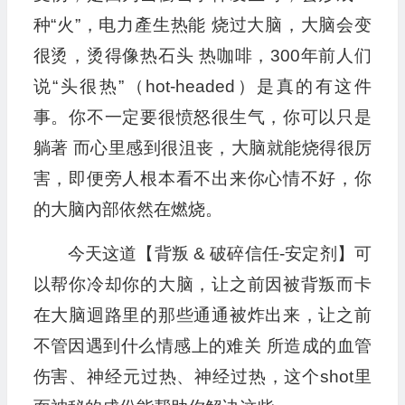
种“火”，电力產生热能 烧过大脑，大脑会变
很烫，烫得像热石头 热咖啡，300年前人们
说“头很热”（hot-headed）是真的有这件
事。你不一定要很愤怒很生气，你可以只是
躺著 而心里感到很沮丧，大脑就能烧得很厉
害，即便旁人根本看不出来你心情不好，你
的大脑內部依然在燃烧。
今天这道【背叛 & 破碎信任-安定剂】可
以帮你冷却你的大脑，让之前因被背叛而卡
在大脑迴路里的那些通通被炸出来，让之前
不管因遇到什么情感上的难关 所造成的血管
伤害、神经元过热、神经过热，这个shot里