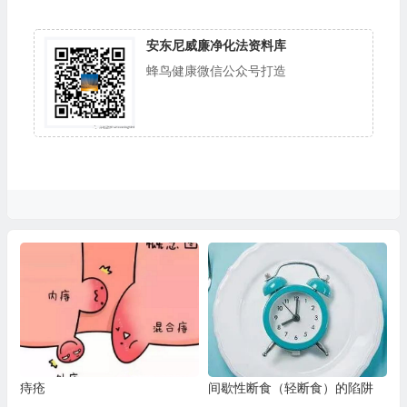
安东尼威廉净化法资料库
蜂鸟健康微信公众号打造
痔疮
间歇性断食（轻断食）的陷阱