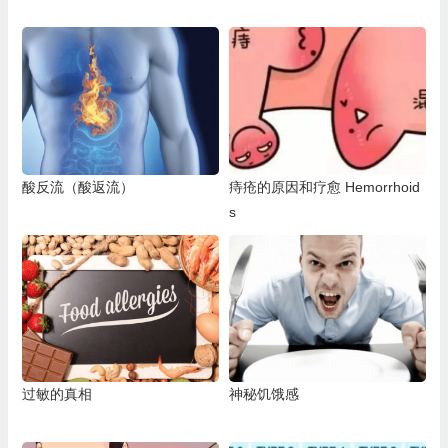
酸反流（酸返流）
痔疮的原因和疗愈 Hemorrhoid
s
过敏的真相
神秘饥饿感