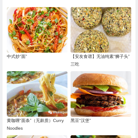
中式炒“面”
【安友食谱】无油纯素“狮子头”
三吃
黄咖喱“面条”（无麸质）Curry
黑豆“汉堡”
Noodles