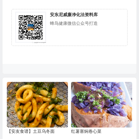
安东尼威廉净化法资料库
蜂鸟健康微信公众号打造
【安友食谱】土豆乌冬面
红薯塞焖卷心菜