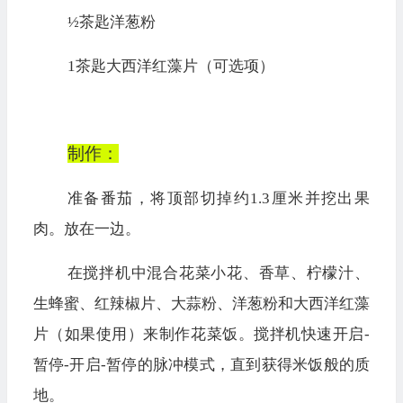
½
茶匙洋葱粉
1
茶匙大西洋红藻片（可选
项
）
制作：
准备番茄，将顶部切掉约
1.3
厘米
并挖出果
肉。
放在一边。
在搅拌机
中混合花菜小花、香草、柠檬汁、
生蜂蜜、红辣椒片、大蒜粉、洋葱粉和大西洋红藻
片（如果使用）来制作花菜饭。
搅拌机快速开启
-
暂停
-
开启
-
暂停的脉冲模式
，直到
获得
米饭般的质
地。