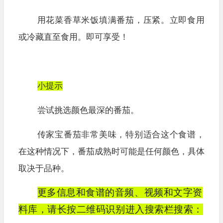
用花菜香草
米饭
填满
番茄
，
压紧。
立即食用
或冷藏
直至食用
。
即可
享受！
小提示
尝试挑选颜色最深的
番茄
。
传家宝
番茄
非常美味，特别适合这个食谱，
在这种情况下，
番茄
成熟时可
能
是任何颜色，具体
取决于品种。
更多信息和食谱的音频、视频和文字资
料库，请长按二维码识别进入搜索栏搜索：