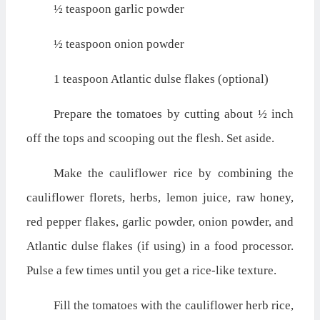
½ teaspoon garlic powder
½ teaspoon onion powder
1 teaspoon Atlantic dulse flakes (optional)
Prepare the tomatoes by cutting about ½ inch
off the tops and scooping out the flesh. Set aside.
Make the cauliflower rice by combining the
cauliflower florets, herbs, lemon juice, raw honey,
red pepper flakes, garlic powder, onion powder, and
Atlantic dulse flakes (if using) in a food processor.
Pulse a few times until you get a rice-like texture.
Fill the tomatoes with the cauliflower herb rice,