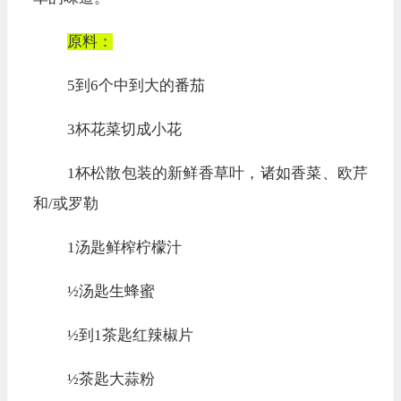
原料：
5
到
6
个中到大的番茄
3
杯花菜切成小花
1
杯松散包装的新鲜香草叶，
诸如
香菜、欧芹
和
/
或罗勒
1
汤匙鲜榨柠檬汁
½
汤匙生蜂蜜
½
到
1
茶匙红辣椒片
½
茶匙大蒜粉