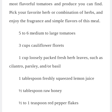
most flavorful tomatoes and produce you can find.
Pick your favorite herb or combination of herbs, and
enjoy the fragrance and simple flavors of this meal.
5 to 6 medium to large tomatoes
3 cups cauliflower florets
1 cup loosely packed fresh herb leaves, such as
cilantro, parsley, and/or basil
1 tablespoon freshly squeezed lemon juice
½ tablespoon raw honey
½ to 1 teaspoon red pepper flakes