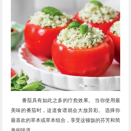
番茄具有
如此
之多的疗愈效果
。
当你
使用
最
美味的
番茄时
，这
道
食谱就会大放异彩。
选择
你
最喜欢的
草本或草本
组合，享受这顿饭的芬芳和简
单的味道。