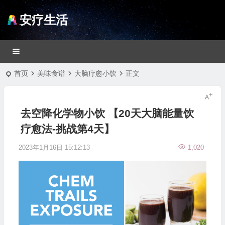
安疗生活
首页
美味食谱
大脑疗愈小饮
正文
去空降化学物小饮 【20天大脑能量饮
疗愈法-挑战第4天】
2023年1月16日 15:12:13
1,020