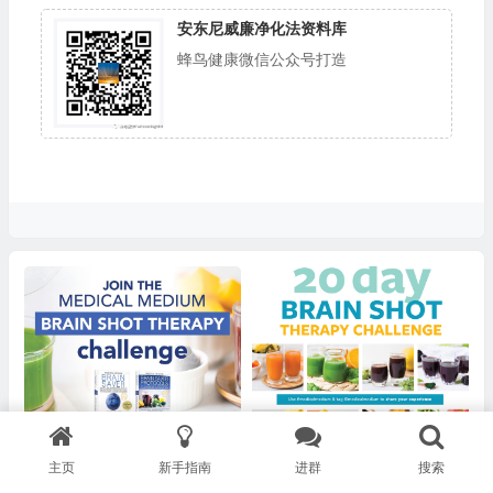
安东尼威廉净化法资料库
蜂鸟健康微信公众号打造
转换愤怒的小饮
稳定神经和消化道/中和酸性小
主页
新手指南
进群
搜索
饮 【20天 大脑特调饮疗愈法-挑