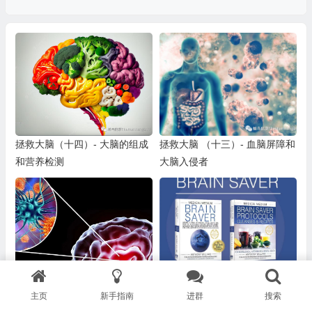
拯救大脑（十四）- 大脑的组成
拯救大脑 （十三）- 血脑屏障和
和营养检测
大脑入侵者
拯救大脑（五）- 病毒大脑
失忆＆健忘
主页
新手指南
进群
搜索
（下）