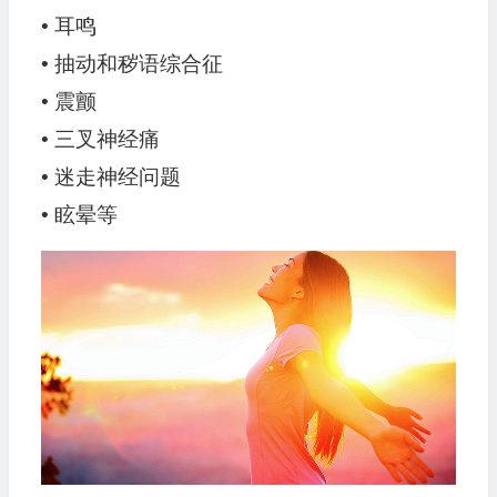
• 耳鸣
• 抽动和秽语综合征
• 震颤
• 三叉神经痛
• 迷走神经问题
• 眩晕等