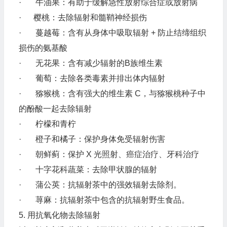
· 牛油果：有助于缓解急性放射综合症或放射病
· 樱桃：去除辐射和髓鞘神经损伤
· 蔓越莓：含有从身体中吸取辐射 + 防止结缔组织
损伤的氨基酸
· 无花果：含有减少辐射的B族维生素
· 葡萄：去除各类毒素并排出体内辐射
· 猕猴桃：含有强大的维生素 C，与猕猴桃种子中
的酚酸一起去除辐射
· 柠檬和青柠
· 橙子和橘子：保护身体免受辐射伤害
· 朝鲜蓟：保护 X 光照射、癌症治疗、牙科治疗
· 十字花科蔬菜：去除甲状腺的辐射
· 蒲公英：抗辐射茶中的强效辐射去除剂。
· 荨麻：抗辐射茶中包含的抗辐射野生食品。
5. 用抗氧化物去除辐射