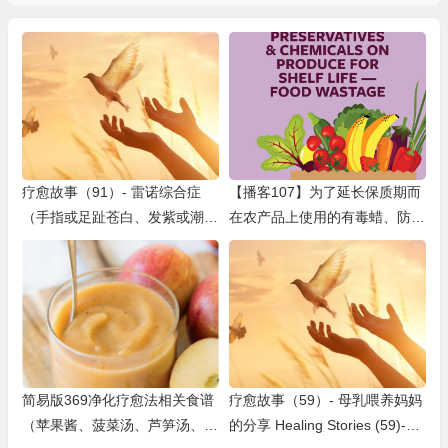
疗愈故事（91）- 雷诺综合症
【播客107】为了延长保质期而
（手指或足趾苍白、发紫或潮
在农产品上使用的有毒蜡、防腐
红） Heaing Raynaud's Syndro
剂和化学品——食物浪费问题
me
简易版369净化疗愈法相关食谱
疗愈故事（59）- 母乳喂养妈妈
（苹果酱、菠菜汤、芦笋汤、西
的分享 Healing Stories (59)-Br