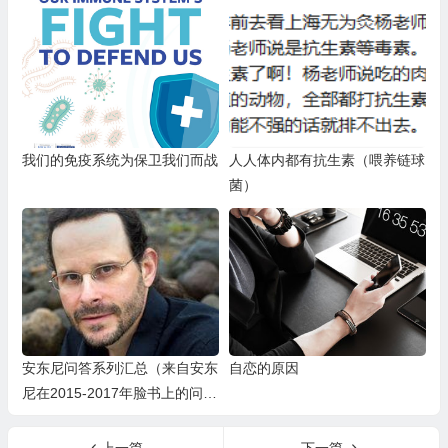
葫芦罗勒汤、热香料苹果汁）
eastfeeding Mom
我们的免疫系统为保卫我们而战
人人体内都有抗生素（喂养链球
菌）
安东尼问答系列汇总（来自安东
自恋的原因
尼在2015-2017年脸书上的问
答）
上一篇
下一篇