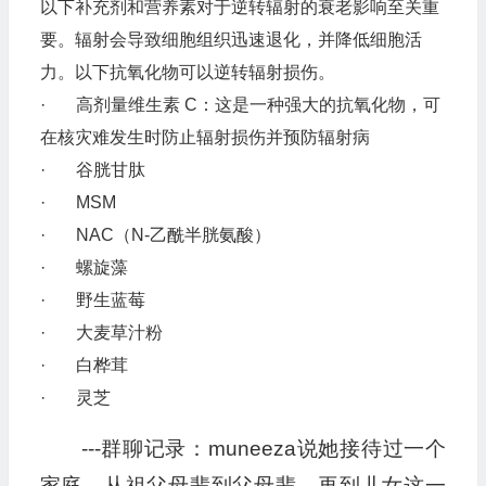
以下补充剂和营养素对于逆转辐射的衰老影响至关重
要。辐射会导致细胞组织迅速退化，并降低细胞活
力。以下抗氧化物可以逆转辐射损伤。
· 高剂量维生素 C：这是一种强大的抗氧化物，可
在核灾难发生时防止辐射损伤并预防辐射病
· 谷胱甘肽
· MSM
· NAC（N-乙酰半胱氨酸）
· 螺旋藻
· 野生蓝莓
· 大麦草汁粉
· 白桦茸
· 灵芝
---群聊记录：muneeza说她接待过一个
家庭，从祖父母辈到父母辈，再到儿女这一