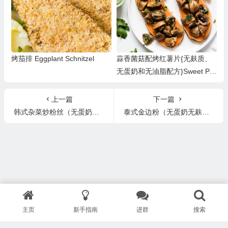
烤茄排 Eggplant Schnitzel
蒜香菌菇配烤红薯片{无麸质、
无蛋奶和无油脂配方}Sweet Pot
ato With Garlic Mushrooms
上一篇
下一篇
韩式杂菜炒粉丝（无蛋奶麸质、无大豆无油脂配方） ​Japchae-Korean Stir-fry Noodles
泰式金边粉（无蛋奶无麸质配方）Pad Thai (Egg/Dairy/Gluten-free)
主页
新手指南
进群
搜索