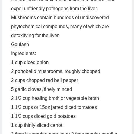
expel unfriendly pathogens from the liver.
Mushrooms contain hundreds of undiscovered
phytochemical compounds, many of which are
detoxifying for the liver.
Goulash
Ingredients:
1 cup diced onion
2 portobello mushrooms, roughly chopped
2 cups chopped red bell pepper
5 garlic cloves, finely minced
2 1/2 cup healing broth or vegetable broth
1 1/2 cups or 15oz jarred diced tomatoes
1 1/2 cups diced gold potatoes
1 cup thinly sliced carrot