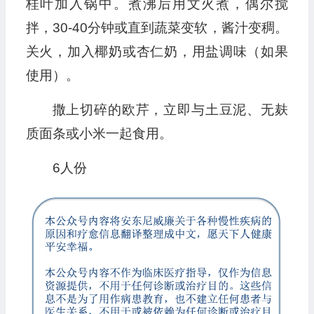
桂叶加入锅中。煮沸后用文火煮，偶尔搅
拌，30-40分钟或直到蔬菜变软，酱汁变稠。
关火，加入椰奶或杏仁奶，用盐调味（如果
使用）。
撒上切碎的欧芹，立即与土豆泥、无麸
质面条或小米一起食用。
6人份