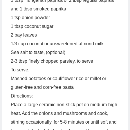
3 tbsp Hungarian paprika or 2 tbsp regular paprika
and 1 tbsp smoked paprika
1 tsp onion powder
1 tbsp coconut sugar
2 bay leaves
1/3 cup coconut or unsweetened almond milk
Sea salt to taste, (optional)
2-3 tbsp finely chopped parsley, to serve
To serve:
Mashed potatoes or cauliflower rice or millet or
gluten-free and corn-free pasta
Directions:
Place a large ceramic non-stick pot on medium-high
heat. Add the onions and mushrooms and cook,
stirring occasionally, for 5-8 minutes or until soft and