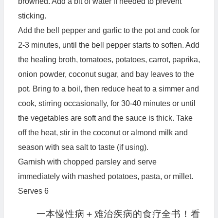
browned. Add a bit of water if needed to prevent
sticking.
Add the bell pepper and garlic to the pot and cook for
2-3 minutes, until the bell pepper starts to soften. Add
the healing broth, tomatoes, potatoes, carrot, paprika,
onion powder, coconut sugar, and bay leaves to the
pot. Bring to a boil, then reduce heat to a simmer and
cook, stirring occasionally, for 30-40 minutes or until
the vegetables are soft and the sauce is thick. Take
off the heat, stir in the coconut or almond milk and
season with sea salt to taste (if using).
Garnish with chopped parsley and serve
immediately with mashed potatoes, pasta, or millet.
Serves 6
一本慢性病＋难治疾病的食疗全书！看