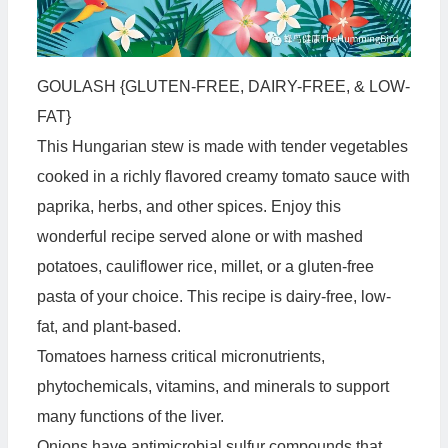
GOULASH {GLUTEN-FREE, DAIRY-FREE, & LOW-
FAT}
This Hungarian stew is made with tender vegetables
cooked in a richly flavored creamy tomato sauce with
paprika, herbs, and other spices. Enjoy this
wonderful recipe served alone or with mashed
potatoes, cauliflower rice, millet, or a gluten-free
pasta of your choice. This recipe is dairy-free, low-
fat, and plant-based.
Tomatoes harness critical micronutrients,
phytochemicals, vitamins, and minerals to support
many functions of the liver.
Onions have antimicrobial sulfur compounds that