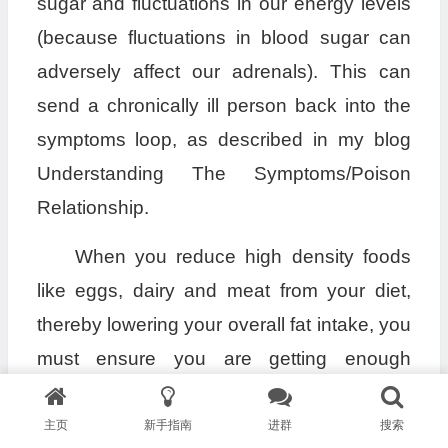
sugar and fluctuations in our energy levels
(because fluctuations in blood sugar can
adversely affect our adrenals). This can
send a chronically ill person back into the
symptoms loop, as described in my blog
Understanding The Symptoms/Poison
Relationship.
When you reduce high density foods
like eggs, dairy and meat from your diet,
thereby lowering your overall fat intake, you
must ensure you are getting enough
calories from critical clean carbohydrates
such as potatoes, fruit and squashes.
主页
新手指南
进群
搜索