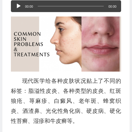
音
00:00
00:00
频
播
放
器
现代医学给各种皮肤状况贴上了不同的
标签：脂溢性皮炎、各种类型的皮炎、红斑
狼疮、荨麻疹、白癜风、老年斑、蜂窝织
炎、酒渣鼻、光化性角化病、硬皮病、硬化
性苔癣、湿疹和牛皮癣等。