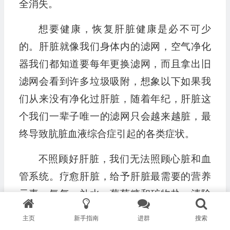
全消失。
想要健康，恢复肝脏健康是必不可少
的。肝脏就像我们身体内的滤网，空气净化
器我们都知道要每年更换滤网，而且拿出旧
滤网会看到许多垃圾吸附，想象以下如果我
们从来没有净化过肝脏，随着年纪，肝脏这
个我们一辈子唯一的滤网只会越来越脏，最
终导致肮脏血液综合症引起的各类症状。
不照顾好肝脏，我们无法照顾心脏和血
管系统。疗愈肝脏，给予肝脏最需要的营养
元素：氧气、补水、葡萄糖和矿物盐；清除
病毒和有毒物质、降低脂肪摄入才是拯救肝
主页
新手指南
进群
搜索
脏、逆转任何疾病的方法。