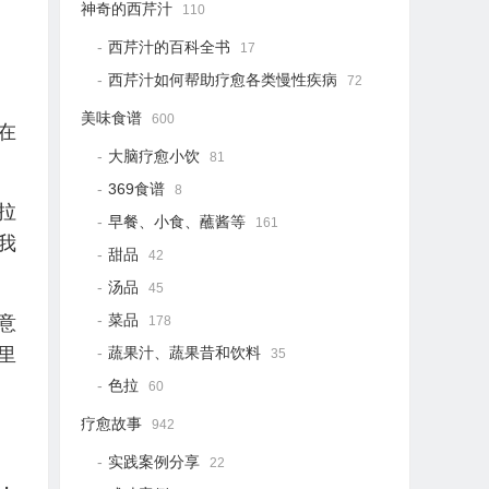
神奇的西芹汁
110
西芹汁的百科全书
17
西芹汁如何帮助疗愈各类慢性疾病
72
美味食谱
600
在
大脑疗愈小饮
81
369食谱
8
拉
早餐、小食、蘸酱等
161
我
甜品
42
汤品
45
意
菜品
178
里
蔬果汁、蔬果昔和饮料
35
色拉
60
疗愈故事
942
实践案例分享
22
，