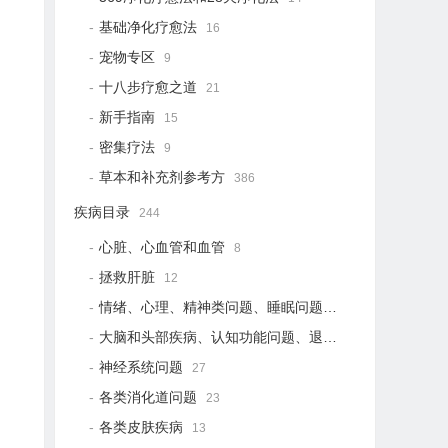
基础净化疗愈法
16
宠物专区
9
十八步疗愈之道
21
新手指南
15
密集疗法
9
草本和补充剂参考方
386
疾病目录
244
心脏、心血管和血管
8
拯救肝脏
12
情绪、心理、精神类问题、睡眠问题
18
大脑和头部疾病、认知功能问题、退行性疾病
15
神经系统问题
27
各类消化道问题
23
各类皮肤疾病
13