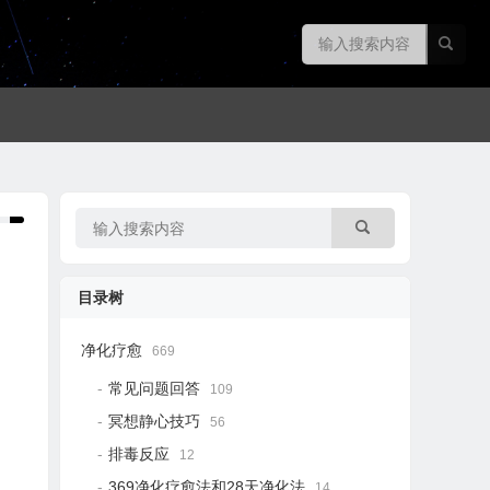
目录树
净化疗愈
669
常见问题回答
109
冥想静心技巧
56
排毒反应
12
369净化疗愈法和28天净化法
14