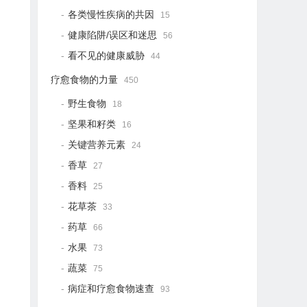
各类慢性疾病的共因
15
健康陷阱/误区和迷思
56
看不见的健康威胁
44
疗愈食物的力量
450
野生食物
18
坚果和籽类
16
关键营养元素
24
香草
27
香料
25
花草茶
33
药草
66
水果
73
蔬菜
75
病症和疗愈食物速查
93