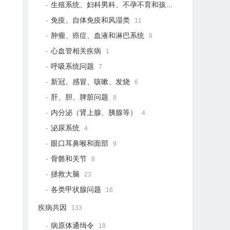
生殖系统、妇科男科、不孕不育和孩子健康
19
免疫、自体免疫和风湿类
11
肿瘤、癌症、血液和淋巴系统
9
心血管相关疾病
1
呼吸系统问题
7
新冠、感冒、咳嗽、发烧
6
肝、胆、脾脏问题
8
内分泌（肾上腺、胰腺等）
4
泌尿系统
4
眼口耳鼻喉和面部
9
骨骼和关节
8
拯救大脑
23
各类甲状腺问题
16
疾病共因
133
病原体通缉令
18