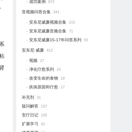
成功案例
672
。
音视频问答合集
341
安东尼威廉视频合集
215
安东尼威廉音频合集
71
安东尼威廉15-17年问答系列
55
系
安东尼·威廉
412
粘
视频
27
肾
净化疗愈系列
10
改变生命的食物
18
疾病原因和疗愈
17
补充剂
31
疑问解答
137
安疗日记
155
扩展学习
42