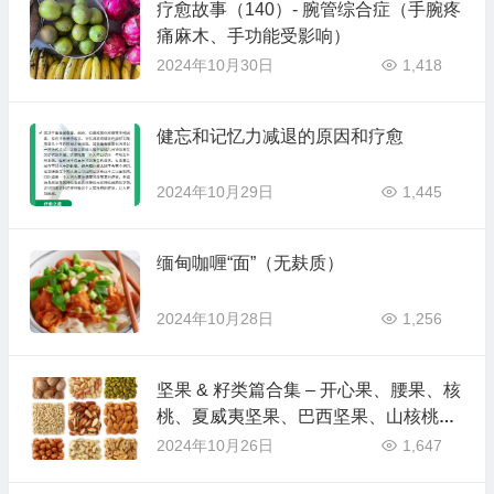
疗愈故事（140）- 腕管综合症（手腕疼
痛麻木、手功能受影响）
2024年10月30日
1,418
健忘和记忆力减退的原因和疗愈
2024年10月29日
1,445
缅甸咖喱“面”（无麸质）
2024年10月28日
1,256
坚果 & 籽类篇合集 – 开心果、腰果、核
桃、夏威夷坚果、巴西坚果、山核桃
（碧根果）、奇亚籽、芝麻、南瓜籽、
2024年10月26日
1,647
葵花籽