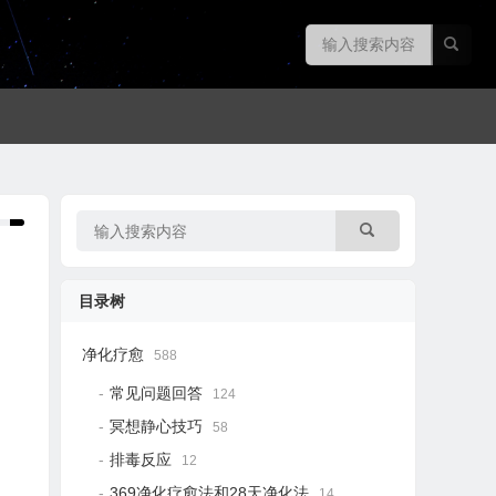
目录树
净化疗愈
588
常见问题回答
124
冥想静心技巧
58
排毒反应
12
369净化疗愈法和28天净化法
14