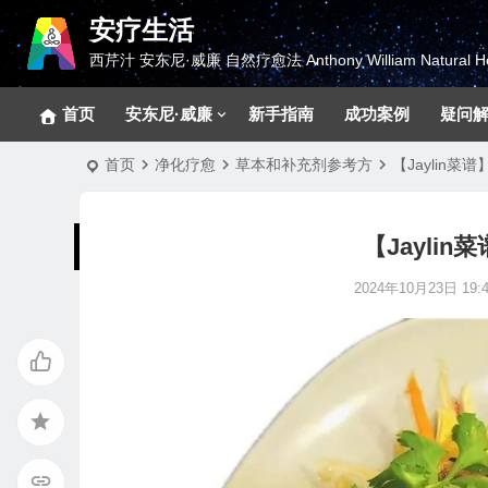
安疗生活
西芹汁 安东尼·威廉 自然疗愈法 Anthony William Natural He
首页
安东尼·威廉
新手指南
成功案例
疑问
首页
净化疗愈
草本和补充剂参考方
【Jaylin
【Jayli
2024年10月23日 19:4