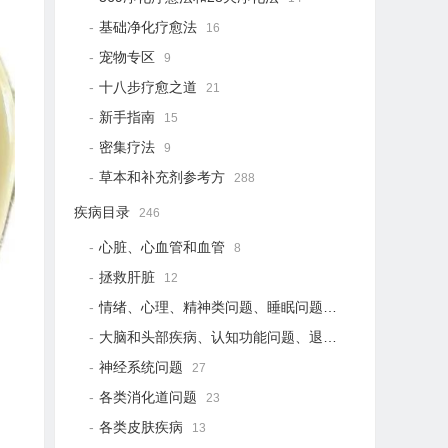
基础净化疗愈法
16
宠物专区
9
十八步疗愈之道
21
新手指南
15
密集疗法
9
草本和补充剂参考方
288
疾病目录
246
心脏、心血管和血管
8
拯救肝脏
12
情绪、心理、精神类问题、睡眠问题
18
大脑和头部疾病、认知功能问题、退行性疾病
15
神经系统问题
27
各类消化道问题
23
各类皮肤疾病
13