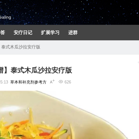
aling
解答
安疗日记
扩展学习
进群
菜谱】泰式木瓜沙拉安疗版
n菜谱】泰式木瓜沙拉安疗版
5:13
草本和补充剂参考方
626