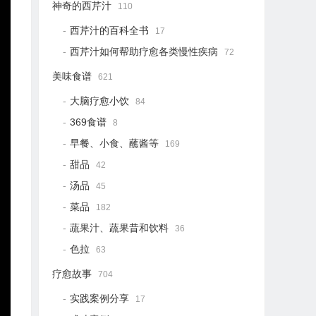
神奇的西芹汁
110
西芹汁的百科全书
17
西芹汁如何帮助疗愈各类慢性疾病
72
美味食谱
621
大脑疗愈小饮
84
369食谱
8
早餐、小食、蘸酱等
169
甜品
42
汤品
45
菜品
182
蔬果汁、蔬果昔和饮料
36
色拉
63
疗愈故事
704
实践案例分享
17