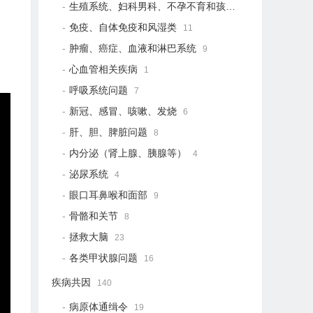
生殖系统、妇科男科、不孕不育和孩子健康
20
免疫、自体免疫和风湿类
11
肿瘤、癌症、血液和淋巴系统
9
心血管相关疾病
1
呼吸系统问题
7
新冠、感冒、咳嗽、发烧
6
肝、胆、脾脏问题
8
内分泌（肾上腺、胰腺等）
4
泌尿系统
4
眼口耳鼻喉和面部
9
骨骼和关节
8
拯救大脑
23
各类甲状腺问题
16
疾病共因
140
病原体通缉令
19