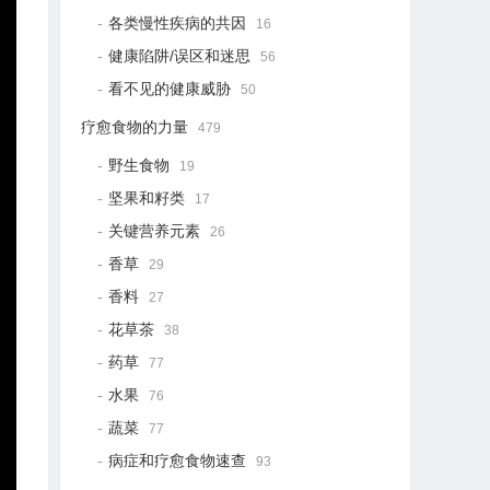
各类慢性疾病的共因
16
健康陷阱/误区和迷思
56
看不见的健康威胁
50
疗愈食物的力量
479
野生食物
19
坚果和籽类
17
关键营养元素
26
香草
29
香料
27
花草茶
38
药草
77
水果
76
蔬菜
77
病症和疗愈食物速查
93