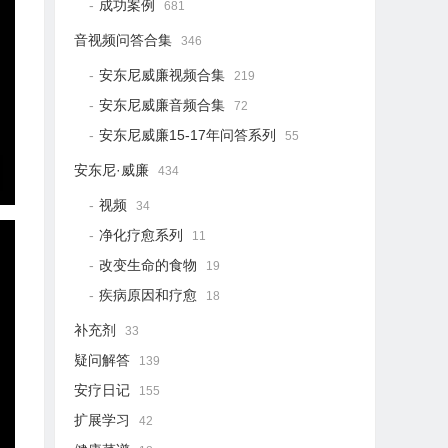
成功案例
681
音视频问答合集
346
安东尼威廉视频合集
219
安东尼威廉音频合集
72
安东尼威廉15-17年问答系列
55
安东尼·威廉
434
视频
34
净化疗愈系列
11
改变生命的食物
19
疾病原因和疗愈
18
补充剂
33
疑问解答
139
安疗日记
155
扩展学习
42