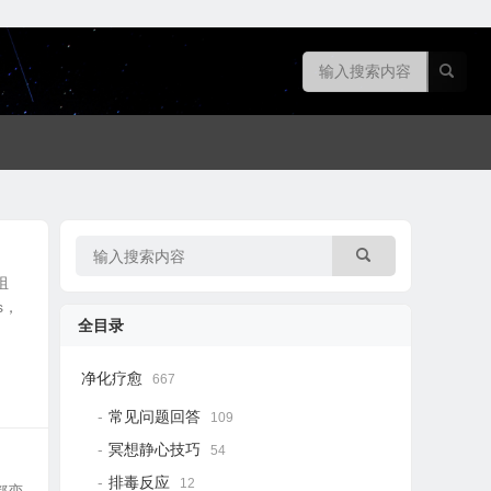
组
s，
全目录
净化疗愈
667
常见问题回答
109
冥想静心技巧
54
排毒反应
12