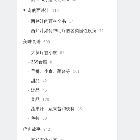
神奇的西芹汁
110
西芹汁的百科全书
17
西芹汁如何帮助疗愈各类慢性疾病
72
美味食谱
600
大脑疗愈小饮
81
369食谱
8
早餐、小食、蘸酱等
161
甜品
42
汤品
45
菜品
178
蔬果汁、蔬果昔和饮料
35
色拉
60
疗愈故事
942