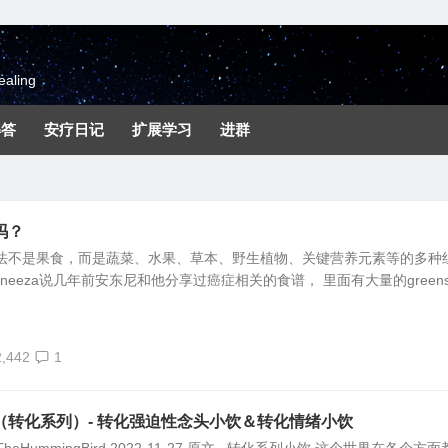
aling
解答
安疗日记
扩展学习
进群
吗？
方法不是果食，而是蔬菜、水果、草本、野生植物、关键营养元素等的多种
neeza说几年前安东尼和他分享过癌症相关的食谱， 里面有大量的green
2,442
1
（转化系列）- 转化强迫性念头小饮＆转化情绪小饮