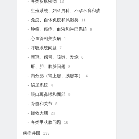
各类皮肤疾病
13
生殖系统、妇科男科、不孕不育和孩子健康
19
免疫、自体免疫和风湿类
11
肿瘤、癌症、血液和淋巴系统
9
心血管相关疾病
1
呼吸系统问题
7
新冠、感冒、咳嗽、发烧
6
肝、胆、脾脏问题
8
内分泌（肾上腺、胰腺等）
4
泌尿系统
4
眼口耳鼻喉和面部
9
骨骼和关节
8
拯救大脑
23
各类甲状腺问题
16
疾病共因
133