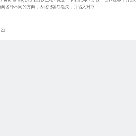
康TheHummingBird 2022-11-27 原文 转化系列小饮 这个世界在各个方
向各种不同的方向，因此很容易迷失，并陷入对疗...
721