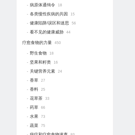
病原体通缉令
18
各类慢性疾病的共因
15
健康陷阱/误区和迷思
56
看不见的健康威胁
44
疗愈食物的力量
450
野生食物
18
坚果和籽类
16
关键营养元素
24
香草
27
香料
25
花草茶
33
药草
66
水果
73
蔬菜
75
病症和疗愈食物速查
93