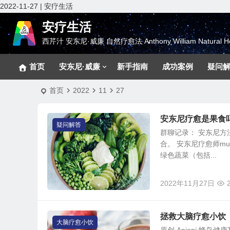
2022-11-27 | 安疗生活
安疗生活
西芹汁 安东尼·威廉 自然疗愈法 Anthony William Natural He
首页
安东尼·威廉
新手指南
成功案例
疑问
首页
2022
11
27
安东尼疗愈是果食
疑问解答
群聊记录： 安东尼
合。 安东尼疗愈师mu
绿色蔬菜（包括...
2022年11月27日
拯救大脑疗愈小饮
大脑疗愈小饮