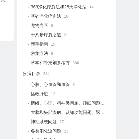
面都变
369净化疗愈法和28天净化法
14
基础净化疗愈法
16
宠物专区
9
十八步疗愈之道
21
新手指南
15
密集疗法
9
草本和补充剂参考方
386
疾病目录
244
心脏、心血管和血管
8
拯救肝脏
12
情绪、心理、精神类问题、睡眠问题
18
大脑和头部疾病、认知功能问题、退行性疾病
15
神经系统问题
27
各类消化道问题
23