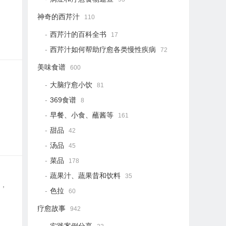
神奇的西芹汁
110
西芹汁的百科全书
17
西芹汁如何帮助疗愈各类慢性疾病
72
美味食谱
600
大脑疗愈小饮
81
369食谱
8
早餐、小食、蘸酱等
161
甜品
42
汤品
45
菜品
178
蔬果汁、蔬果昔和饮料
35
幕，
色拉
60
疗愈故事
942