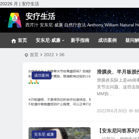
20226 月 | 安疗生活
安疗生活
西芹汁 安东尼·威廉 自然疗愈法 Anthony William Natural He
首页
安东尼·威廉
新手指南
成功案例
疑问
首页
2022
06
滑膜炎、半月板损
成功案例
滑膜炎实际上是eb
关节出问题。这些去除
MM协...
2022年6月30日
6
【安东尼问答系列
安东尼·威廉