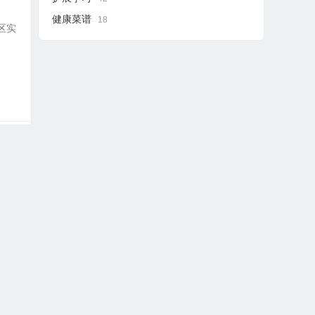
健康菜谱
18
社区实
帮助