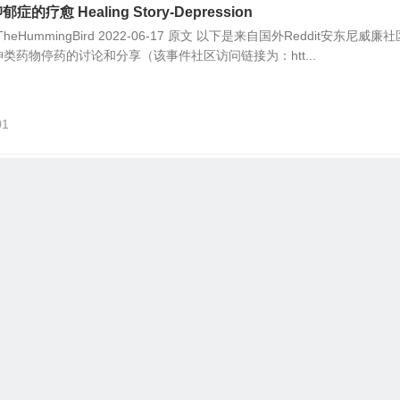
的疗愈 Healing Story-Depression
TheHummingBird 2022-06-17 原文 以下是来自国外Reddit安东尼威廉
类药物停药的讨论和分享（该事件社区访问链接为：htt...
01
合物
击下方收听—————————————————
ngbirdmm.com/audio/Critical%20Clean%20Carbs.mp3 关...
,881
 Vera: Gut Healer
长的芦荟和500毫升水一起（破壁或混合机）混合制成芦荟水。 芦荟： - 
恩症和结肠炎 - 帮助疗愈息肉和痔疮 - 抗寄生虫和抗霉菌 - 缓解便秘 -