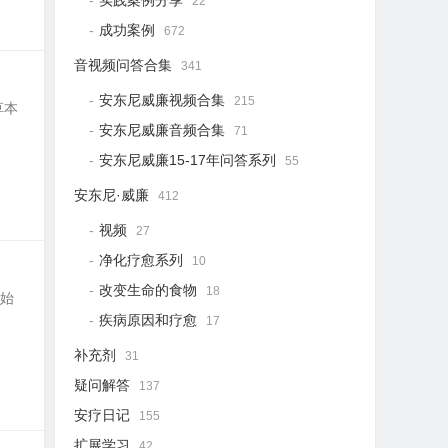
实践案例分享
22
成功案例
672
音视频问答合集
341
安东尼威廉视频合集
215
草本
安东尼威廉音频合集
71
安东尼威廉15-17年问答系列
55
安东尼·威廉
412
视频
27
净化疗愈系列
10
改变生命的食物
18
康始
疾病原因和疗愈
17
补充剂
31
疑问解答
137
安疗日记
155
扩展学习
42