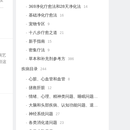
安
.
369净化疗愈法和28天净化法
14
基础净化疗愈法
16
宠物专区
9
十八步疗愈之道
21
新手指南
15
密集疗法
9
演艺
草本和补充剂参考方
386
但这
疾病目录
244
心脏、心血管和血管
8
拯救肝脏
12
情绪、心理、精神类问题、睡眠问题
18
大脑和头部疾病、认知功能问题、退行性疾病
15
神经系统问题
27
各类消化道问题
23