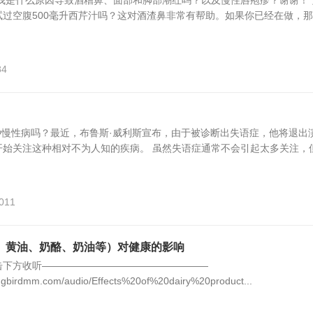
我是什么原因导致酒糟鼻、面部和脚部潮红吗？以及慢性唇疱疹？谢谢！ 
过空腹500毫升西芹汁吗？这对酒渣鼻非常有帮助。如果你已经在做，那..
84
种慢性病吗？最近，布鲁斯·威利斯宣布，由于被诊断出失语症，他将退出
开始关注这种相对不为人知的疾病。 虽然失语症通常不会引起太多关注，
,011
、黄油、奶酪、奶油等）对健康的影响
击下方收听—————————————————
ngbirdmm.com/audio/Effects%20of%20dairy%20product...