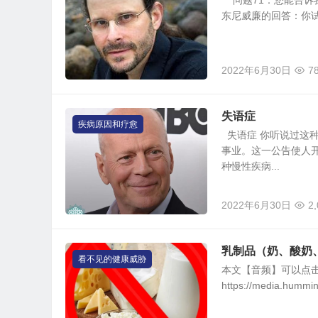
问题71：您能告诉
东尼威廉的回答：你试
2022年6月30日
7
失语症
疾病原因和疗愈
失语症 你听说过这
事业。这一公告使人
种慢性疾病...
2022年6月30日
2
乳制品（奶、酸奶
看不见的健康威胁
本文【音频】可以点
https://media.hummi