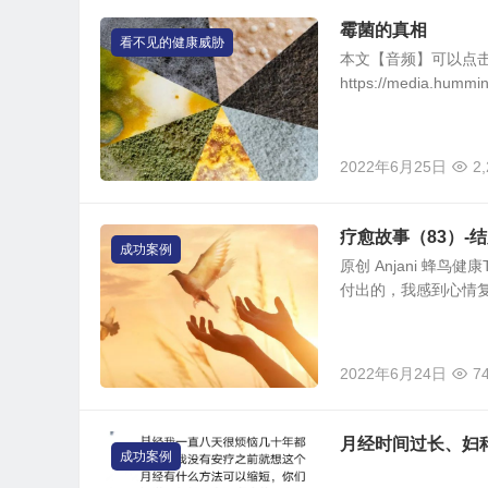
霉菌的真相
看不见的健康威胁
本文【音频】可以点
https://media.humm
2022年6月25日
2
疗愈故事（83）-结肠炎 H
成功案例
原创 Anjani 蜂鸟健
付出的，我感到心情复
2022年6月24日
7
月经时间过长、妇
成功案例