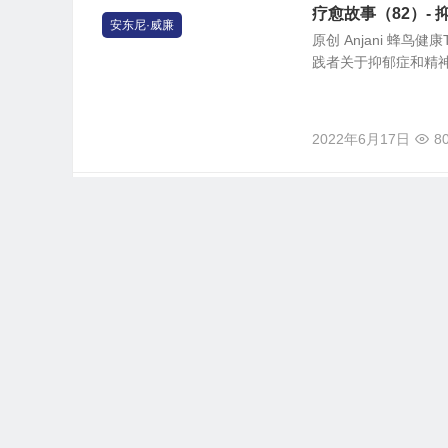
疗愈故事（82）- 抑郁症
安东尼·威廉
原创 Anjani 蜂鸟健康
践者关于抑郁症和精神
2022年6月17日
8
关键的干净碳水化
水果
本文【音频】可以点
https://media.hummi
2022年6月15日
2
芦荟: 肠道疗愈师 Aloe
野生食物
芦荟水：取5-10厘米
疗愈肠易激综合症、克罗