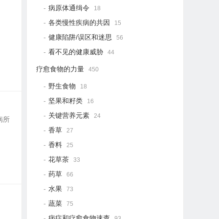
病原体通缉令
18
各类慢性疾病的共因
15
健康陷阱/误区和迷思
56
看不见的健康威胁
44
疗愈食物的力量
450
野生食物
18
坚果和籽类
16
关键营养元素
24
病所
香草
27
香料
25
花草茶
33
药草
66
水果
73
蔬菜
75
病症和疗愈食物速查
93