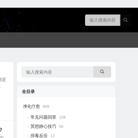
都是
；
全目录
净化疗愈
669
常见问题回答
109
冥想静心技巧
56
？
排毒反应
12