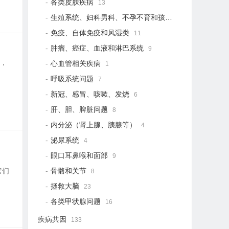
各类皮肤疾病
13
生殖系统、妇科男科、不孕不育和孩子健康
19
免疫、自体免疫和风湿类
11
肿瘤、癌症、血液和淋巴系统
9
幕，
心血管相关疾病
1
呼吸系统问题
7
新冠、感冒、咳嗽、发烧
6
肝、胆、脾脏问题
8
内分泌（肾上腺、胰腺等）
4
泌尿系统
4
眼口耳鼻喉和面部
9
。它们
骨骼和关节
8
拯救大脑
23
各类甲状腺问题
16
疾病共因
133