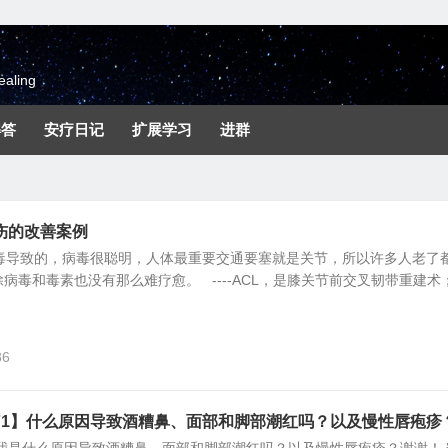
aling
解答
安疗日记
扩展学习
进群
伤的改善案例
病毒导致的，病毒很聪明，人体最重要交通要塞就是关节，所以许多人老了
病毒和毒素也没有那么难疗愈。 ----ACL，是膝关节前交叉韧带重建术
86
71】什么原因导致酒糟鼻、面部和脚部潮红吗？以及慢性唇疱疹