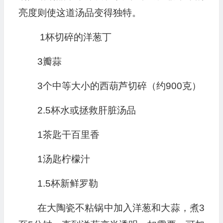
亮度则使这道汤品变得独特。
1杯切碎的洋葱丁
3瓣蒜
3个中等大小的西葫芦切碎（约900克）
2.5杯水或拯救肝脏汤品
1茶匙干百里香
1汤匙柠檬汁
1.5杯新鲜罗勒
在大陶瓷不粘锅中加入洋葱和大蒜，煮3