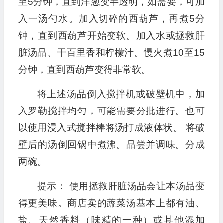
至5分钟，直到洋葱变半透明，如需要，可加
入一汤勺水。加入切碎的西葫芦，再煮5分
钟，直到西葫芦开始变软。加入水或拯救肝
脏汤品、干百里香和柠檬汁。慢火煮10至15
分钟，直到西葫芦变得非常软。
将上述汤品倒入搅拌机或破壁机中，加
入罗勒搅拌均匀，可能需要分批进行。也可
以使用浸入式搅拌棒将汤打成液体状。 将破
壁后的汤倒回锅中煮沸。品尝并调味。分成
两碗。
提示： 使用拯救肝脏汤品会让本汤品变
得更美味。商店卖的蔬菜汤基本上都有油、
盐、天然香料（味精的一种）或其他添加