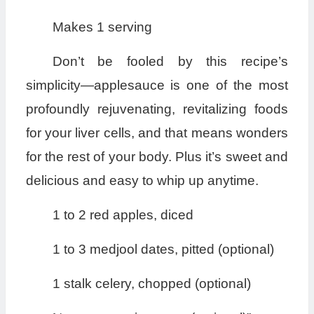
Makes 1 serving
Don’t be fooled by this recipe’s
simplicity—applesauce is one of the most
profoundly rejuvenating, revitalizing foods
for your liver cells, and that means wonders
for the rest of your body. Plus it’s sweet and
delicious and easy to whip up anytime.
1 to 2 red apples, diced
1 to 3 medjool dates, pitted (optional)
1 stalk celery, chopped (optional)