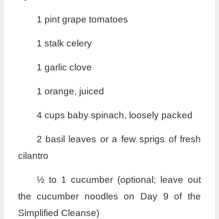
1 pint grape tomatoes
1 stalk celery
1 garlic clove
1 orange, juiced
4 cups baby spinach, loosely packed
2 basil leaves or a few sprigs of fresh
cilantro
½ to 1 cucumber (optional; leave out
the cucumber noodles on Day 9 of the
Simplified Cleanse)