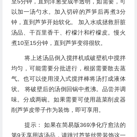
至5分钟，直到洋葱变成半透明，如需要，可
以加一汤勺水。加入切碎的芦笋后再煮3分
钟，直到芦笋开始软化。 加入水或拯救肝脏
汤品、干百里香干、柠檬汁和柠檬皮。慢火
煮10至15分钟，直到芦笋变得很软。
将上述汤品倒入搅拌机或破壁机中搅拌
均匀，可能需要分批进行，根据需要散去蒸
气。也可以使用浸入式搅拌棒将汤打成液体
状。 将破壁后的汤倒回锅中煮沸。品尝并调
味。分成两碗。如果需要可使用蔬菜削皮器
削芦笋皮带子作为装饰，即可享用。
提示： 如果在简易版369净化疗愈法的
第9天享用该汤品，请跳过芦笋丝带装饰这一