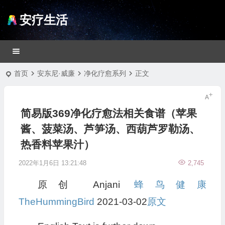
安疗生活
首页
安东尼·威廉
净化疗愈系列
正文
简易版369净化疗愈法相关食谱（苹果
酱、菠菜汤、芦笋汤、西葫芦罗勒汤、
热香料苹果汁）
2022年1月6日 13:21:48
2,745
原创 Anjani
蜂鸟健康
TheHummingBird
2021-03-02
原文