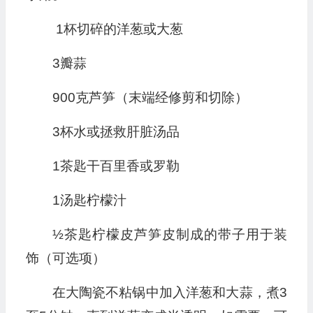
1杯切碎的洋葱或大葱
3瓣蒜
900克芦笋（末端经修剪和切除）
3杯水或拯救肝脏汤品
1茶匙干百里香或罗勒
1汤匙柠檬汁
½茶匙柠檬皮芦笋皮制成的带子用于装
饰（可选项）
在大陶瓷不粘锅中加入洋葱和大蒜，煮3