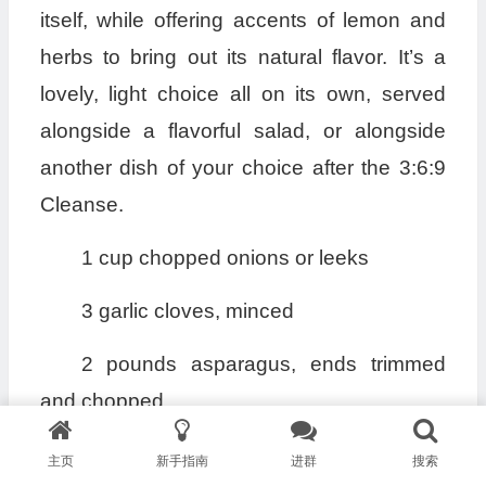
itself, while offering accents of lemon and
herbs to bring out its natural flavor. It’s a
lovely, light choice all on its own, served
alongside a flavorful salad, or alongside
another dish of your choice after the 3:6:9
Cleanse.
1 cup chopped onions or leeks
3 garlic cloves, minced
2 pounds asparagus, ends trimmed
and chopped
3 cups water or Liver Rescue Broth
主页
新手指南
进群
搜索