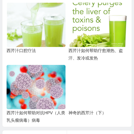
挛、无力、发麻、不安腿、疼
痛、躁动）
西芹汁口腔疗法
西芹汁如何帮助疗愈潮热、盗
汗、发冷或发热
西芹汁如何帮助对抗HPV（人类
神奇的西芹汁（下）
乳头瘤病毒）病毒