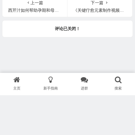
上一篇
下一篇
西芹汁如何帮助孕期和母乳喂养 How Celery Juice Helps Pregnancy & Breastfeeding
《关键疗愈元素制作视频合集》- 西芹汁、柠檬水、黄瓜汁、重金属排毒和拯救肝脏果昔、菠菜汤、疗愈汤、芦荟水、生姜姜黄饮、肾上腺小食
评论已关闭！
主页
新手指南
进群
搜索