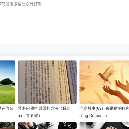
蜂鸟健康微信公众号打造
是在假装
肾脏问题的原因和办法（肾结
疗愈故事(69) -痴呆症的疗愈
石，肾衰竭）
aling Dementia