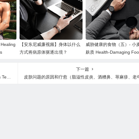
ealing
【安东尼威廉视频】身体以什么
威胁健康的食物（五）- 小
es
方式将病原体驱逐出境？
麸质 Health-Damaging Foo
(V) – Wheat and Gluten
下一篇
sts
皮肤问题的原因和疗愈（脂溢性皮炎、酒糟鼻、荨麻疹、老年斑、硬皮病、硬化性苔藓、湿疹、牛皮藓、狼疮、皮炎、蜂窝织炎、光化性角化