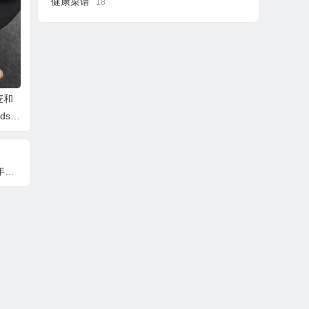
健康菜谱
18
麦和
ds
病）