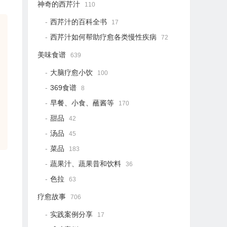
神奇的西芹汁
110
西芹汁的百科全书
17
西芹汁如何帮助疗愈各类慢性疾病
72
美味食谱
639
大脑疗愈小饮
100
369食谱
8
早餐、小食、蘸酱等
170
甜品
42
汤品
45
菜品
183
蔬果汁、蔬果昔和饮料
36
色拉
63
疗愈故事
706
实践案例分享
17