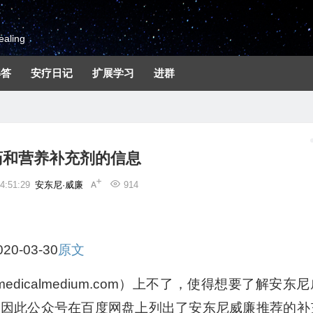
aling
解答
安疗日记
扩展学习
进群
药和营养补充剂的信息
:51:29
安东尼·威廉
914
20-03-30
原文
dicalmedium.com）上不了，使得想要了解安东尼
，因此公众号在百度网盘上列出了安东尼威廉推荐的补