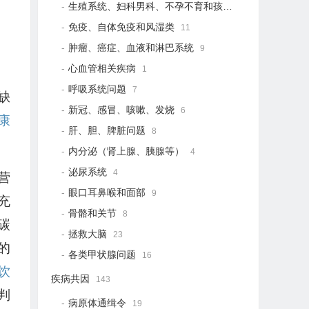
生殖系统、妇科男科、不孕不育和孩子健康
21
免疫、自体免疫和风湿类
11
肿瘤、癌症、血液和淋巴系统
9
心血管相关疾病
1
呼吸系统问题
7
缺
新冠、感冒、咳嗽、发烧
6
康
肝、胆、脾脏问题
8
内分泌（肾上腺、胰腺等）
4
泌尿系统
4
营
眼口耳鼻喉和面部
9
充
骨骼和关节
8
碳
拯救大脑
23
的
各类甲状腺问题
16
饮
疾病共因
143
判
病原体通缉令
19