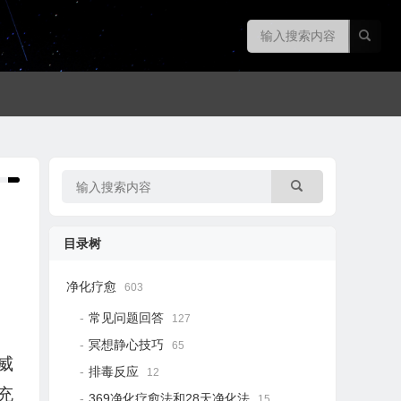
目录树
净化疗愈
603
常见问题回答
127
冥想静心技巧
65
威
排毒反应
12
充
369净化疗愈法和28天净化法
15