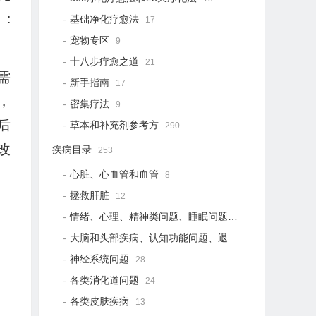
:
基础净化疗愈法
17
宠物专区
9
十八步疗愈之道
21
需
新手指南
17
，
密集疗法
9
后
草本和补充剂参考方
290
改
疾病目录
253
心脏、心血管和血管
8
拯救肝脏
12
情绪、心理、精神类问题、睡眠问题
18
大脑和头部疾病、认知功能问题、退行性疾病
15
神经系统问题
28
各类消化道问题
24
各类皮肤疾病
13