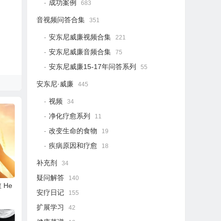
成功案例
683
音视频问答合集
351
安东尼威廉视频合集
221
安东尼威廉音频合集
75
安东尼威廉15-17年问答系列
55
安东尼·威廉
445
视频
34
净化疗愈系列
11
改变生命的食物
19
疾病原因和疗愈
18
补充剂
34
疑问解答
140
 He
安疗日记
155
扩展学习
42