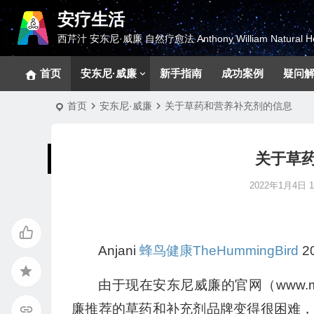
安疗生活
西芹汁 安东尼·威廉 自然疗愈法 Anthony William Natural He
首页
安东尼·威廉
新手指南
成功案例
疑问
首页
安东尼·威廉
关于草药和营养补充剂的信息
关于草
2022年1月4日 14
Anjani
蜂鸟健康TheHummingBird
20
由于现在安东尼威廉的官网（www.me
廉推荐的草药和补充剂品牌变得很困难