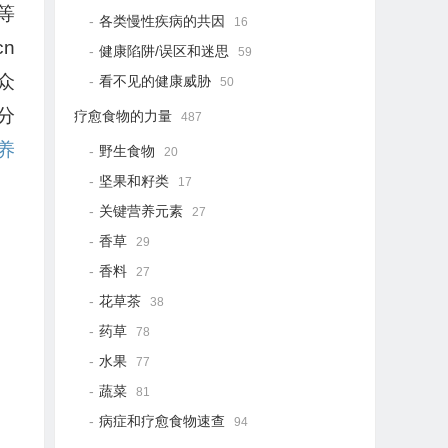
等
各类慢性疾病的共因
16
n
健康陷阱/误区和迷思
59
众
看不见的健康威胁
50
分
疗愈食物的力量
487
养
野生食物
20
坚果和籽类
17
关键营养元素
27
香草
29
香料
27
花草茶
38
药草
78
水果
77
蔬菜
81
病症和疗愈食物速查
94