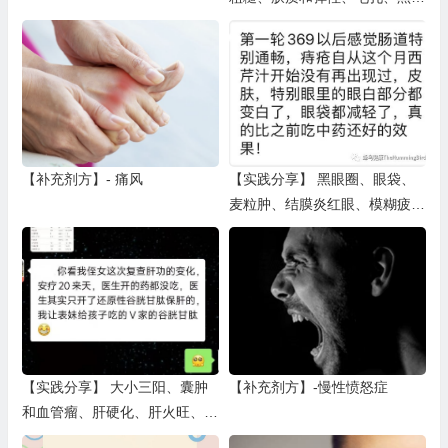
头、皱纹、胎记、皮屑（三）
【补充剂方】- 痛风
【实践分享】 黑眼圈、眼袋、
麦粒肿、结膜炎红眼、模糊疲劳
干涩、飞蚊症、近视老花、干眼
症（三）
【实践分享】 大小三阳、囊肿
【补充剂方】-慢性愤怒症
和血管瘤、肝硬化、肝火旺、肝
酶、脂肪肝、胆结石、胆囊炎、