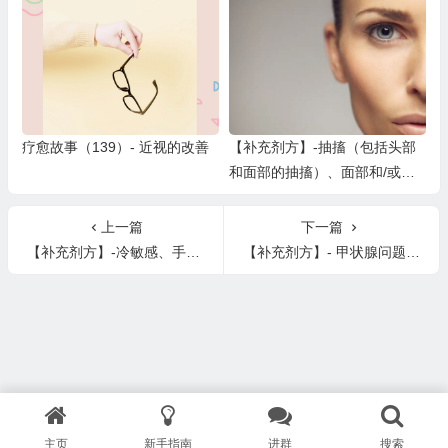
疼痛（一）
疗愈故事（139）- 近视的改善
【补充剂方】-抽搐（包括头部
和面部的抽搐）、面部和/或头
部震动、视觉障碍
上一篇
下一篇
【补充剂方】-冷敏感、手脚冰凉、热敏感性、湿度敏感度、日光过敏
【补充剂方】- 甲状腺问题（结节、甲亢、甲减、囊肿、桥本、（弥漫性）甲状腺炎、甲状腺癌
主页
新手指南
进群
搜索