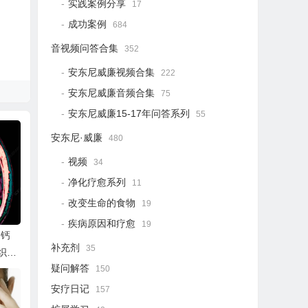
实践案例分享
17
成功案例
684
音视频问答合集
352
安东尼威廉视频合集
222
安东尼威廉音频合集
75
安东尼威廉15-17年问答系列
55
安东尼·威廉
480
视频
34
净化疗愈系列
11
改变生命的食物
19
疾病原因和疗愈
19
脑钙
补充剂
35
织、
疑问解答
150
安疗日记
157