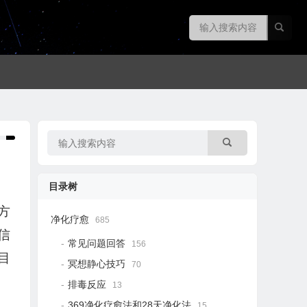
目录树
方
净化疗愈
685
信
常见问题回答
156
目
冥想静心技巧
70
排毒反应
13
369净化疗愈法和28天净化法
15