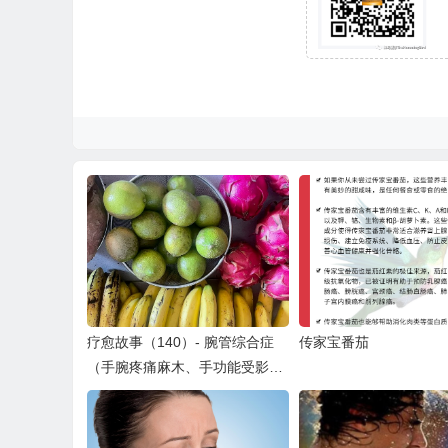
疗愈故事（140）- 腕管综合症
传家宝番茄
（手腕疼痛麻木、手功能受影
响）