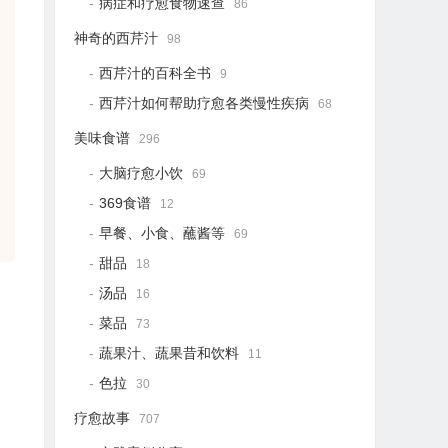
病症和疗愈食物速查
86
神奇的西芹汁
98
西芹汁的百科全书
9
西芹汁如何帮助疗愈各类慢性疾病
68
美味食谱
296
大脑疗愈小饮
69
369食谱
12
早餐、小食、蘸酱等
69
甜品
18
汤品
16
菜品
73
蔬果汁、蔬果昔和饮料
11
色拉
30
疗愈故事
707