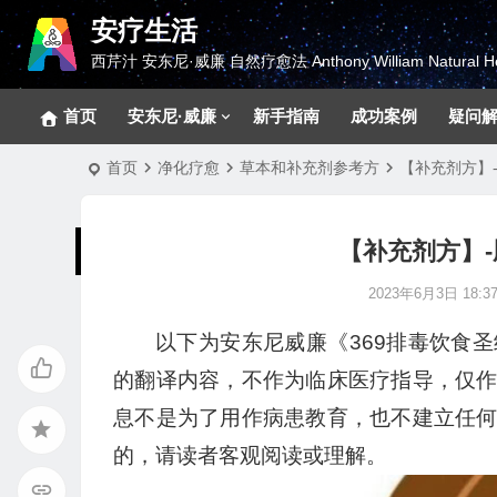
安疗生活
西芹汁 安东尼·威廉 自然疗愈法 Anthony William Natural He
首页
安东尼·威廉
新手指南
成功案例
疑问
首页
净化疗愈
草本和补充剂参考方
【补充剂方】
【补充剂方】
2023年6月3日 18:37
以下为安东尼威廉《369排毒饮食
的翻译内容，不作为临床医疗指导，仅
息不是为了用作病患教育，也不建立任
的，请读者客观阅读或理解。