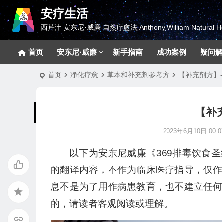
安疗生活
西芹汁 安东尼·威廉 自然疗愈法 Anthony William Natural He
首页
安东尼·威廉
新手指南
成功案例
疑问
首页
净化疗愈
草本和补充剂参考方
【补充剂方】
【补
2023年6月10日 00:0
以下为安东尼威廉《369排毒饮食
的翻译内容，不作为临床医疗指导，仅
息不是为了用作病患教育，也不建立任
的，请读者客观阅读或理解。