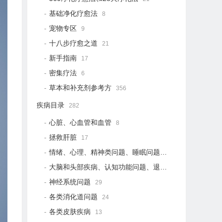
基础净化疗愈法
8
宠物专区
9
十八步疗愈之道
21
新手指南
17
密集疗法
6
草本和补充剂参考方
356
疾病目录
282
心脏、心血管和血管
8
拯救肝脏
17
情绪、心理、精神类问题、睡眠问题
19
大脑和头部疾病、认知功能问题、退行性疾病
15
神经系统问题
29
各类消化道问题
24
各类皮肤疾病
13