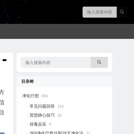
目录树
方
净化疗愈
656
信
常见问题回答
153
目
冥想静心技巧
35
排毒反应
9
369净化疗愈法和28天净化法
21