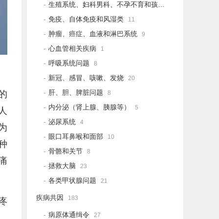
生殖系统、妇科男科、不孕不育和孩子健康
21
免疫、自体免疫和风湿类
11
肿瘤、癌症、血液和淋巴系统
9
心血管相关疾病
1
呼吸系统问题
8
新冠、感冒、咳嗽、发烧
20
肝、胆、脾脏问题
的
8
内分泌（肾上腺、胰腺等）
5
人
泌尿系统
4
为
眼口耳鼻喉和面部
10
种
骨骼和关节
8
痛
拯救大脑
23
各类甲状腺问题
21
疾病共因
183
疼
病原体通缉令
27