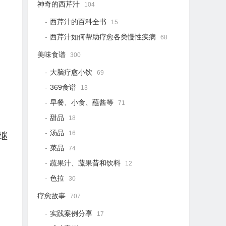
神奇的西芹汁
104
西芹汁的百科全书
15
西芹汁如何帮助疗愈各类慢性疾病
68
美味食谱
300
大脑疗愈小饮
69
369食谱
13
早餐、小食、蘸酱等
71
甜品
18
汤品
16
继
菜品
74
蔬果汁、蔬果昔和饮料
12
色拉
30
疗愈故事
707
实践案例分享
17