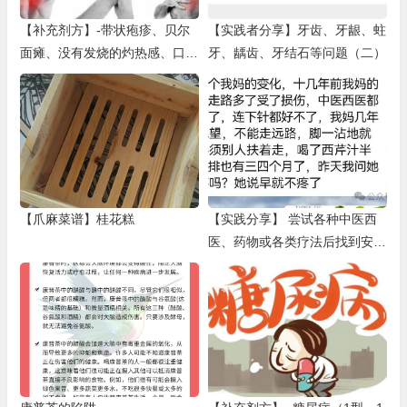
【补充剂方】-带状疱疹、贝尔
【实践者分享】牙齿、牙龈、蛀
面瘫、没有发烧的灼热感、口腔
牙、龋齿、牙结石等问题（二）
内和皮肤有灼烧感、咀嚼困难
【爪麻菜谱】桂花糕
【实践分享】 尝试各种中医西
医、药物或各类疗法后找到安东
尼威廉信息（二）