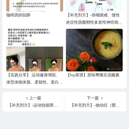
咖啡因的陷阱
【补充剂方】-吞咽困难、慢性
炎症性脱髓鞘性多发性神经病
、德维克病（视神经脊髓炎）
【实践分享】 运动健身增肌、
【Ivy菜谱】原味鹰嘴豆泥蘸酱
体型体能体脂、柔韧性、蛋白
质、肌肉、马甲线、体力和耐力
（二）
上一篇
下一篇
【补充剂方】-运动技能障碍（也称为发育障碍）
【补充剂方】-抽动症（图雷特综合症）、言语困难