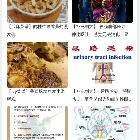
【爪麻菜谱】肉桂苹果香蕉烤燕
【补充剂方】-神秘胸部压力、
麦碗
神秘呕吐、感觉无法消化、胃翻
腾、神秘喉咙痛、压迫感或紧绷
感
【Ivy菜谱】香蕉枫糖燕麦小米
【补充剂方】- 尿路感染、膀胱
蛋糕
感染、酵母菌感染和细菌性阴道
炎