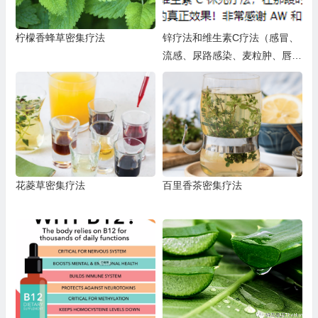
柠檬香蜂草密集疗法
锌疗法和维生素C疗法（感冒、
流感、尿路感染、麦粒肿、唇疱
疹（单纯疱疹病毒1型）、单纯
疱疹 2型、带状疱疹、皮疹、咳
嗽、喉咙痛、鼻窦感染、肺部感
染、口腔溃疡，或单核细胞增多
症）
花菱草密集疗法
百里香茶密集疗法