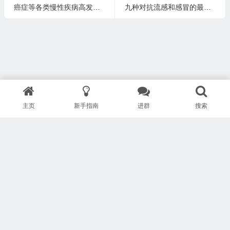
癌症等各类慢性疾病高发背后的真相
九种对抗流感和感冒的最佳药草和补充剂 1
主页
新手指南
进群
搜索
版权所有 Copyright © 武汉安疗网络有限公司