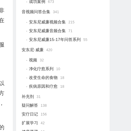
成功案例
673
非
音视频问答合集
341
在
安东尼威廉视频合集
215
安东尼威廉音频合集
71
安东尼威廉15-17年问答系列
55
服
安东尼·威廉
420
视频
32
净化疗愈系列
10
改变生命的食物
18
以
疾病原因和疗愈
18
方
补充剂
31
，
疑问解答
138
安疗日记
156
扩展学习
42
的