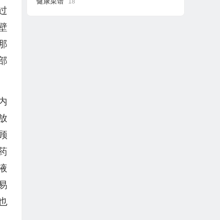
健康菜谱
18
过
壁
那
部
内
放
顾
药
液
易
也