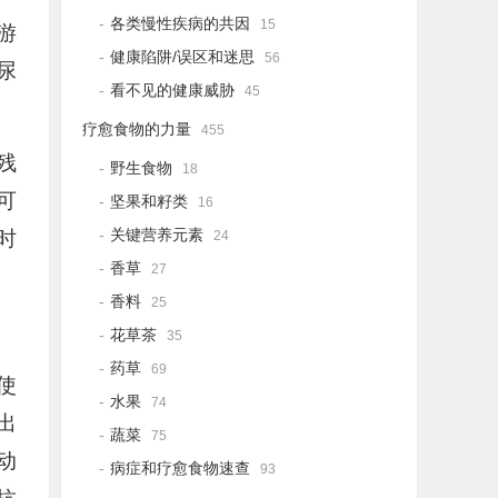
各类慢性疾病的共因
15
游
健康陷阱/误区和迷思
56
尿
看不见的健康威胁
45
疗愈食物的力量
455
残
野生食物
18
可
坚果和籽类
16
关键营养元素
时
24
香草
27
香料
25
花草茶
35
药草
69
使
水果
74
出
蔬菜
75
动
病症和疗愈食物速查
93