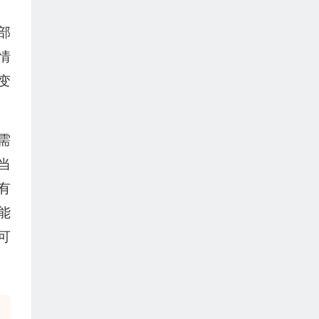
部
情
变
需
当
有
能
可