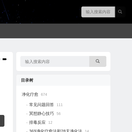
目录树
净化疗愈
674
常见问题回答
111
冥想静心技巧
56
排毒反应
12
369净化疗愈法和28天净化法
14