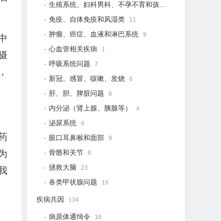
生殖系统、妇科男科、不孕不育和孩子健康
19
免疫、自体免疫和风湿类
11
肿瘤、癌症、血液和淋巴系统
9
中
心血管相关疾病
1
摄
呼吸系统问题
7
，
新冠、感冒、咳嗽、发烧
6
肝、胆、脾脏问题
8
内分泌（肾上腺、胰腺等）
4
泌尿系统
4
药
眼口耳鼻喉和面部
9
为
骨骼和关节
8
拯救大脑
23
我
各类甲状腺问题
16
疾病共因
134
病原体通缉令
18