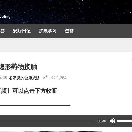
aling
解答
安疗日记
扩展学习
进群
隐形药物接触
4:35
看不见的健康威胁
1,364
音频】可以点击下方收听
—————————————
使
00:00
用