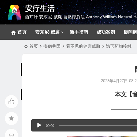
安疗生活
西芹汁 安东尼·威廉 自然疗愈法 Anthony William Natural He
首页
安东尼·威廉
新手指南
成功案例
疑问
首页
疾病共因
看不见的健康威胁
隐形药物接触
2023年4月27日 08:2
本文【
————
音
00:00
频