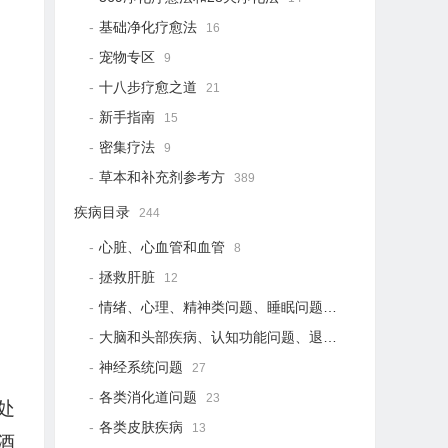
基础净化疗愈法
16
宠物专区
9
十八步疗愈之道
21
新手指南
15
密集疗法
9
草本和补充剂参考方
389
疾病目录
244
心脏、心血管和血管
8
拯救肝脏
12
情绪、心理、精神类问题、睡眠问题
18
大脑和头部疾病、认知功能问题、退行性疾病
15
神经系统问题
27
各类消化道问题
23
处
各类皮肤疾病
13
酒