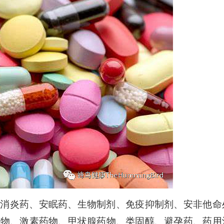
上
/
下
箭
头
键
来
增
高
或
降
低
音
量。
、消炎药、安眠药、生物制剂、免疫抑制剂、安非他命
药物、激素药物、甲状腺药物、类固醇、避孕药、药用