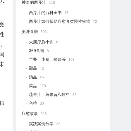
抗
神奇的西芹汁
110
西芹汁的百科全书
17
西芹汁如何帮助疗愈各类慢性疾病
72
受
美味食谱
603
性
大脑疗愈小饮
81
，
369食谱
8
饲
早餐、小食、蘸酱等
163
未
甜品
42
汤品
45
菜品
179
蔬果汁、蔬果昔和饮料
35
触
色拉
60
疗愈故事
943
实践案例分享
22