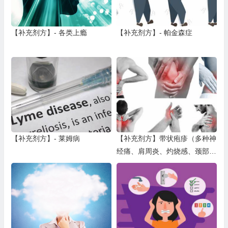
【补充剂方】- 各类上瘾
【补充剂方】- 帕金森症
【补充剂方】- 莱姆病
【补充剂方】带状疱疹（多种神
经痛、肩周炎、灼烧感、颈部背
部/下颚/牙龈/舌头疼痛等）