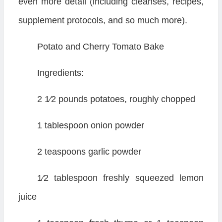
even more detail (including cleanses, recipes,
supplement protocols, and so much more).
Potato and Cherry Tomato Bake
Ingredients:
2 1⁄2 pounds potatoes, roughly chopped
1 tablespoon onion powder
2 teaspoons garlic powder
1⁄2 tablespoon freshly squeezed lemon
juice