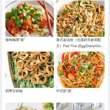
缅甸咖喱“面”
泰式金边粉（无蛋奶无麸质配
方）Pad Thai (Egg/Dairy/Glute
n-free)
四季豆砂锅
中式炒“面”