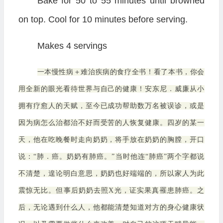
Bake for 50 to 55 minutes until browned
on top. Cool for 10 minutes before serving.
Makes 4 servings
一本慢性病＋难治疾病的食疗全书！看了本书，你会
用全新的眼光看待世界与自己的健康！安东尼．威廉从小
拥有疗愈人的天赋，至今已成功帮助数万名被误诊，或是
因为病怎么治都治不好而受苦的人恢复健康。四岁的某一
天，他在吃晚餐时走向奶奶，将手放在奶奶的胸膛，开口
说：“肺．癌。奶奶有肺癌。”当时他连“肺癌”两个字都说
不清楚，遑论明白意思，奶奶也好端端的，所以家人为此
震惊无比。但事后奶奶去照X光，证实果真罹患肺癌。之
后，无论遇到什么人，他都能清楚知道对方的身心健康状