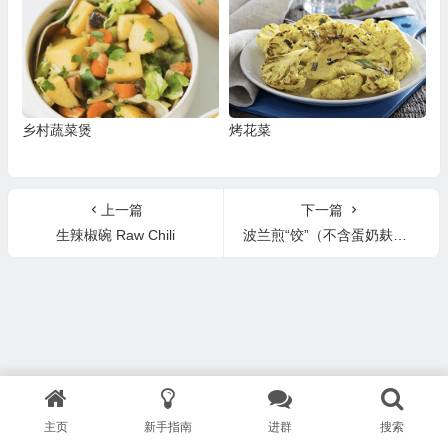
乡村蔬菜煲
烤花菜
上一篇
下一篇
生辣椒碗 Raw Chili
波兰煎“饺”（不含蛋奶麸质）Pierogi
主页
新手指南
进群
搜索