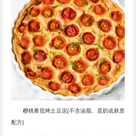
樱桃番茄烤土豆泥{不含油脂、蛋奶或麸质
配方}