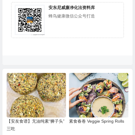
安东尼威廉净化法资料库
蜂鸟健康微信公众号打造
【安友食谱】无油纯素“狮子头”
素食春卷 Veggie Spring Rolls
三吃