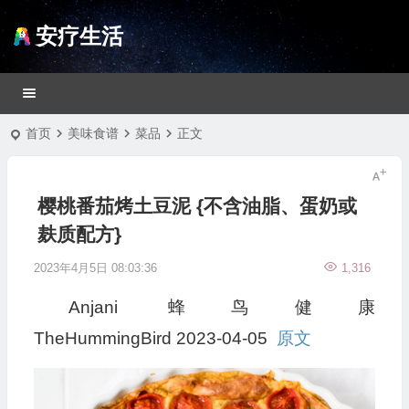
安疗生活
首页
美味食谱
菜品
正文
樱桃番茄烤土豆泥 {不含油脂、蛋奶或
麸质配方}
2023年4月5日 08:03:36
1,316
Anjani
蜂鸟健康
TheHummingBird
2023-04-05
原文