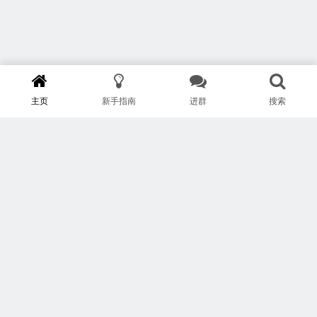
主页
新手指南
进群
搜索
版权所有 Copyright © 武汉安疗网络有限公司
鄂ICP备2024046095号-1