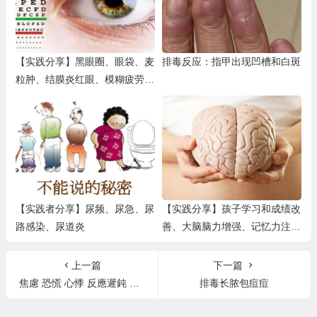
【实践分享】黑眼圈、眼袋、麦
排毒反应：指甲出现凹槽和白斑
粒肿、结膜炎红眼、模糊疲劳干
涩、飞蚊症、近视老花、干眼症
【实践者分享】尿频、尿急、尿
【实践分享】孩子学习和成绩改
路感染、尿道炎
善、大脑脑力增强、记忆力注意
力专注力理解力提升、健忘、痴
呆
上一篇
下一篇
焦慮 恐慌 心悸 反應遲鈍 健忘 沒有力氣
排毒长脓包痘痘