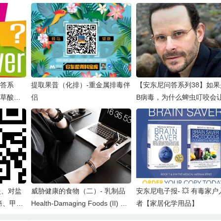
问答系
提取果昔（化排）-重金属排毒伴
【安东尼问答系列38】如果是
、草酸
侣
B病毒，为什么蜱虫叮咬会
素B注
陷入慢性疾病，让我们把责
咎于莱姆病？
炎、对盐
威胁健康的食物（二）- 乳制品
安东尼电子报- 💥 有毒家户
癌、甲
Health-Damaging Foods (II) –
者【家居化学用品】
脂肪肝
Dairy Products