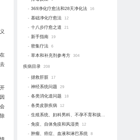
369净化疗愈法和28天净化法
16
基础净化疗愈法
12
十八步疗愈之道
21
义
新手指南
19
密集疗法
6
在
草本和补充剂参考方
304
去
疾病目录
208
拯救肝脏
17
神经系统问题
29
开
各类消化道问题
18
因
各类皮肤疾病
12
会
生殖系统、妇科男科、不孕不育和孩子健康
12
除
免疫、自体免疫和风湿类
12
。
肿瘤、癌症、血液和淋巴系统
8
情