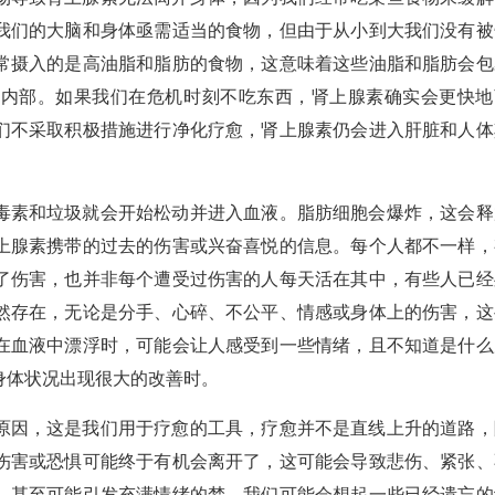
我们的大脑和身体亟需适当的食物，但由于从小到大我们没有被
常摄入的是高油脂和脂肪的食物，这意味着这些油脂和脂肪会包
体内部。如果我们在危机时刻不吃东西，肾上腺素确实会更快地
们不采取积极措施进行净化疗愈，肾上腺素仍会进入肝脏和人体
毒素和垃圾就会开始松动并进入血液。脂肪细胞会爆炸，这会释
上腺素携带的过去的伤害或兴奋喜悦的信息。每个人都不一样，
了伤害，也并非每个遭受过伤害的人每天活在其中，有些人已经
然存在，无论是分手、心碎、不公平、情感或身体上的伤害，这
在血液中漂浮时，可能会让人感受到一些情绪，且不知道是什么
身体状况出现很大的改善时。
原因，这是我们用于疗愈的工具，疗愈并不是直线上升的道路，
伤害或恐惧可能终于有机会离开了，这可能会导致悲伤、紧张、
，甚至可能引发充满情绪的梦。我们可能会想起一些已经遗忘的