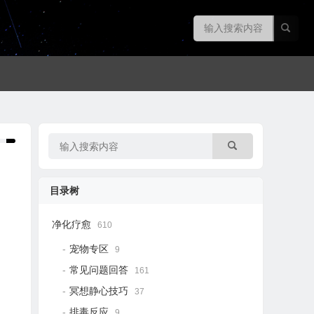
目录树
净化疗愈
610
宠物专区
9
常见问题回答
161
冥想静心技巧
37
排毒反应
9