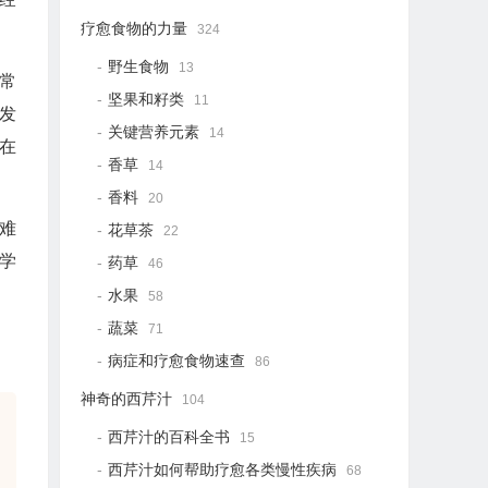
疗愈食物的力量
324
野生食物
13
常
坚果和籽类
11
发
关键营养元素
14
在
香草
14
香料
20
难
花草茶
22
学
药草
46
。
水果
58
蔬菜
71
病症和疗愈食物速查
86
神奇的西芹汁
104
西芹汁的百科全书
15
西芹汁如何帮助疗愈各类慢性疾病
68