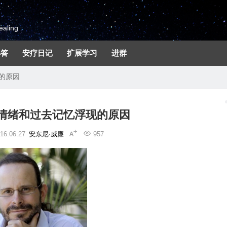
aling
解答
安疗日记
扩展学习
进群
的原因
情绪和过去记忆浮现的原因
6:06:27
安东尼·威廉
957