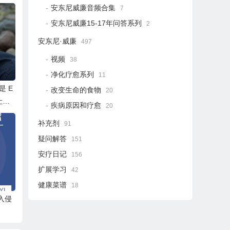
安东尼威廉音频合集
7
安东尼威廉15-17年问答系列
2
安东尼·威廉
497
视频
38
净化疗愈系列
11
 E
改变生命的食物
20
让人
疾病原因和疗愈
20
任归
补充剂
91
疑问解答
151
安疗日记
156
扩展学习
42
健康菜谱
18
入侵