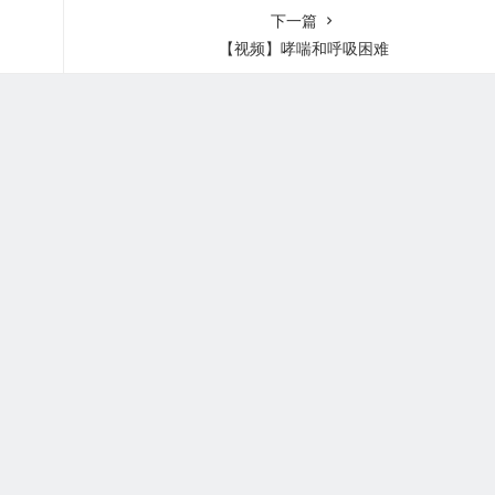
下一篇
【视频】哮喘和呼吸困难
版权所有 Copyright © 武汉安疗网络有限公司
鄂ICP备2024046095号-1