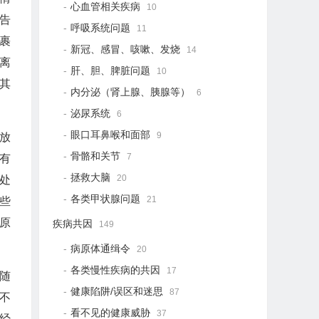
心血管相关疾病
10
告
呼吸系统问题
11
裹
新冠、感冒、咳嗽、发烧
14
离
肝、胆、脾脏问题
10
其
内分泌（肾上腺、胰腺等）
6
泌尿系统
6
眼口耳鼻喉和面部
9
放
骨骼和关节
7
有
拯救大脑
20
处
各类甲状腺问题
21
些
原
疾病共因
149
病原体通缉令
20
各类慢性疾病的共因
17
随
健康陷阱/误区和迷思
87
不
看不见的健康威胁
37
经