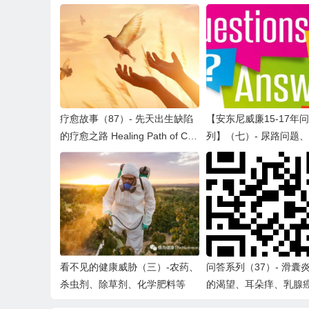
疗愈故事（87）- 先天出生缺陷
【安东尼威廉15-17年
的疗愈之路 Healing Path of Cor
列】（七）- 尿路问题
recting Birth Defect
盐、重症肌无力、维生
射、头晕眩晕、EB病毒
看不见的健康威胁（三）-农药、
问答系列（37）- 滑囊
杀虫剂、除草剂、化学肥料等
的渴望、耳朵痒、乳腺
减、B12匮乏、缺铁、