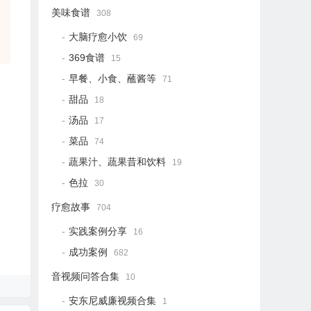
美味食谱
308
大脑疗愈小饮
69
369食谱
15
早餐、小食、蘸酱等
71
甜品
18
汤品
17
菜品
74
蔬果汁、蔬果昔和饮料
19
色拉
30
疗愈故事
704
实践案例分享
16
成功案例
682
音视频问答合集
10
安东尼威廉视频合集
1