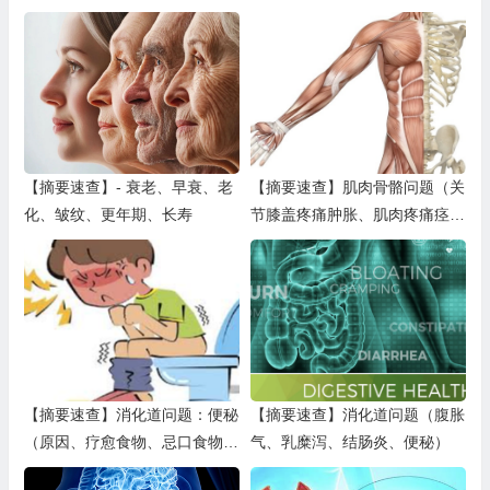
痒、扁平苔藓、硬化性苔藓（白
草、灵芝、红景天、红海藻、白
斑病）
藜芦醇
【摘要速查】- 衰老、早衰、老
【摘要速查】肌肉骨骼问题（关
化、皱纹、更年期、长寿
节膝盖疼痛肿胀、肌肉疼痛痉挛
抽搐、骨质疏松、脊柱侧弯、身
体受伤
【摘要速查】消化道问题：便秘
【摘要速查】消化道问题（腹胀
（原因、疗愈食物、忌口食物、
气、乳糜泻、结肠炎、便秘）
补充剂方）