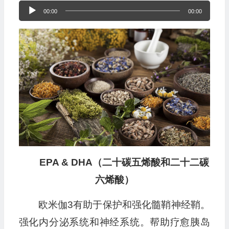
音
00:00
00:00
频
播
放
器
EPA & DHA（二十碳五烯酸和二十二碳
六烯酸）
欧米伽3有助于保护和强化髓鞘神经鞘。
强化内分泌系统和神经系统。帮助疗愈胰岛