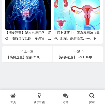
【摘要速查】泌尿系统问题（肾
【摘要速查】生殖系统问题（囊
炎、膀胱过度活跃、多囊肾、尿
肿、肌瘤、高雌激素水平、不孕
路感染）
症、盆腔炎、流产、前列腺肥大
／炎症）
上一篇
下一篇
【摘要速查】辅酶Q10、姜黄、接骨木、蒲公英、甘露糖、虫草、灵芝、红景天、红海藻、白藜芦醇
【摘要速查】5-MTHF甲基叶酸、南非醉茄印度人参、大西洋红皮藻、葡萄籽、肌醇、酪氨酸
主页
新手指南
进群
搜索