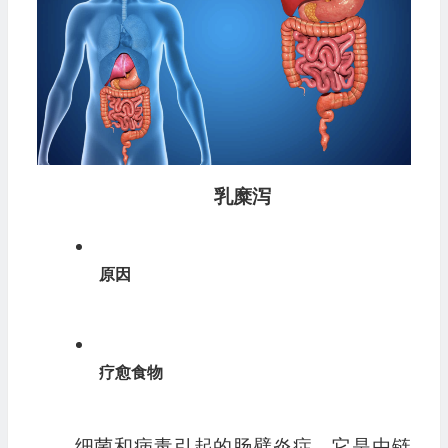
乳糜泻
原因
疗愈食物
细菌和病毒引起的肠壁炎症。它是由链