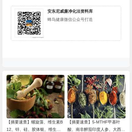
安东尼威廉净化法资料库
蜂鸟健康微信公众号打造
【摘要速查】螺旋藻、维生素B
【摘要速查】5-MTHF甲基叶
12、锌、硅、胶体银、维生素D
酸、南非醉茄印度人参、大西洋