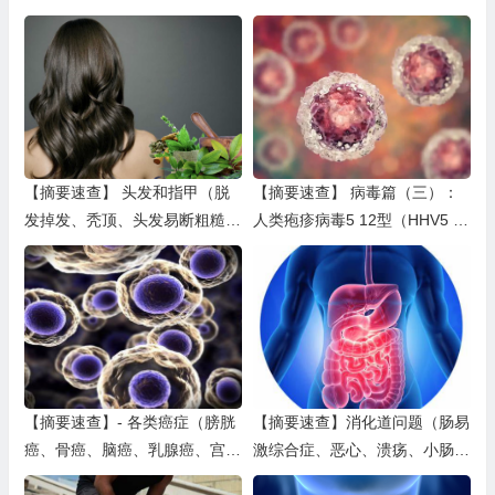
和E、薄荷、人参、小麦草、山
红皮藻、葡萄籽、肌醇、酪氨酸
药
【摘要速查】 头发和指甲（脱
【摘要速查】 病毒篇（三）：
发掉发、秃顶、头发易断粗糙、
人类疱疹病毒5 12型（HHV5 1
指甲白斑、凹槽、竖纹等、指甲
2） & 单纯疱疹病毒1&2型（HS
真菌、指甲开裂）
V1 2）
【摘要速查】- 各类癌症（膀胱
【摘要速查】消化道问题（肠易
癌、骨癌、脑癌、乳腺癌、宫颈
激综合症、恶心、溃疡、小肠细
癌、结肠癌、子宫癌、食道癌、
菌过度生长、口中酸味）