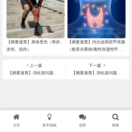
肠癌
【摘要速查】身体受伤（骨折、
【摘要速查】内分泌系统甲状腺
淤伤、扭伤）
（格雷夫斯病/毒性弥漫性甲状
腺肿、甲亢、甲减、甲状旁腺问
题）
上一篇
下一篇
【摘要速查】消化道问题（腹痛、酸反流、酸中毒、阑尾炎）
【摘要速查】消化道问题（痉挛、克罗恩、慢性腹泻、憩室炎、嗜酸性食管炎、胀气、食物中毒）
主页
新手指南
进群
搜索