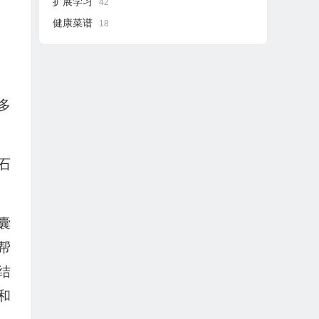
扩展学习
42
健康菜谱
18
多
石
囊
帮
结
和