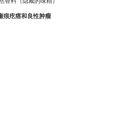
然香料（隐藏的味精）
瘢痕疙瘩和良性肿瘤