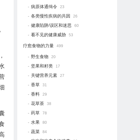
病原体通缉令
23
各类慢性疾病的共因
26
健康陷阱/误区和迷思
60
。
看不见的健康威胁
53
疗愈食物的力量
499
，
野生食物
20
水
坚果和籽类
17
关键营养元素
营
27
香草
31
细
香料
29
花草茶
38
囊
药草
78
水果
80
食
蔬菜
84
高