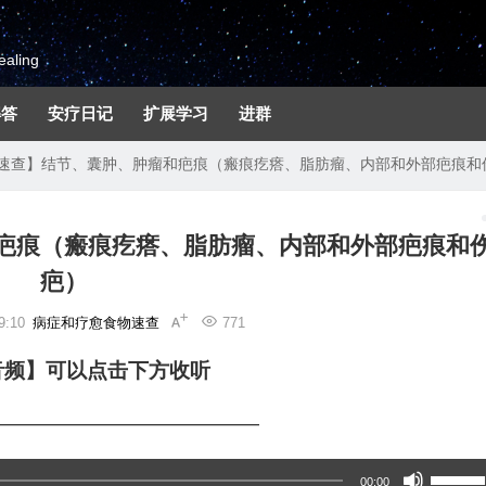
aling
解答
安疗日记
扩展学习
进群
速查】结节、囊肿、肿瘤和疤痕（瘢痕疙瘩、脂肪瘤、内部和外部疤痕和
疤痕（瘢痕疙瘩、脂肪瘤、内部和外部疤痕和
疤）
9:10
病症和疗愈食物速查
771
音频】可以点击下方收听
—————————————
使
00:00