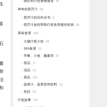
病症和疗愈食物速查
96
生
神奇的西芹汁
98
西芹汁的百科全书
9
多
西芹汁如何帮助疗愈各类慢性疾病
68
美味食谱
409
大脑疗愈小饮
69
石
369食谱
22
早餐、小食、蘸酱等
67
囊
甜品
17
汤品
15
帮
菜品
182
结
蔬果汁、蔬果昔和饮料
10
和
色拉
29
疗愈故事
707