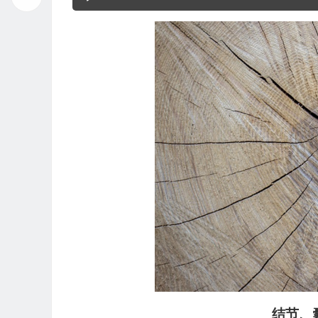
频
播
放
器
结节、