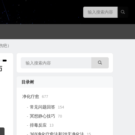
伤疤）
伤
目录树
净化疗愈
677
常见问题回答
154
冥想静心技巧
70
排毒反应
13
369净化疗愈法和28天净化法
15