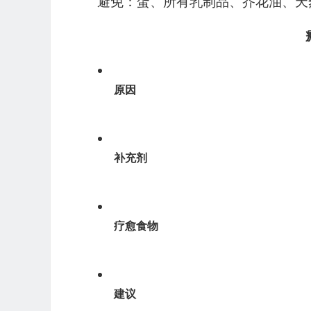
避免：蛋、所有乳制品、芥花油、天
原因
补充剂
疗愈食物
建议