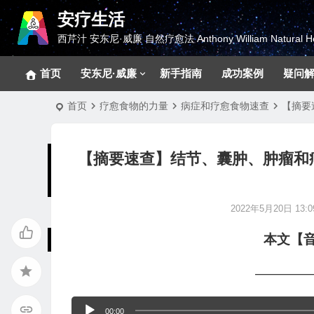
安疗生活
西芹汁 安东尼·威廉 自然疗愈法 Anthony William Natural He
首页
安东尼·威廉
新手指南
成功案例
疑问
首页
疗愈食物的力量
病症和疗愈食物速查
【摘要
【摘要速查】结节、囊肿、肿瘤和
2022年5月20日 13:0
本文【
————
音
00:00