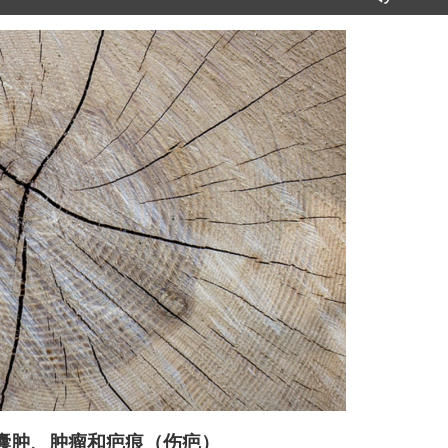
用
上
/
下
箭
头
键
来
增
高
或
降
低
音
量。
囊肿、肿瘤和疤痕（伤疤）