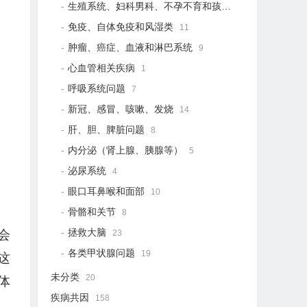
生殖系统、妇科男科、不孕不育和孩子健康
21
免疫、自体免疫和风湿类
11
肿瘤、癌症、血液和淋巴系统
9
心血管相关疾病
1
呼吸系统问题
7
新冠、感冒、咳嗽、发烧
14
肝、胆、脾脏问题
8
内分泌（肾上腺、胰腺等）
5
泌尿系统
4
眼口耳鼻喉和面部
10
骨骼和关节
8
拯救大脑
会
23
各类甲状腺问题
19
这
未分类
20
体
疾病共因
158