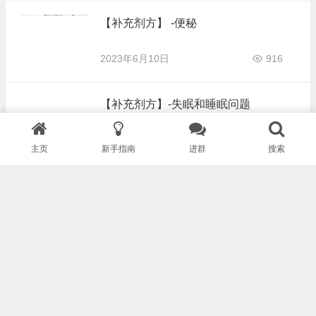
【补充剂方】 -便秘
2023年6月10日
916
【补充剂方】-失眠和睡眠问题
2023年6月10日
855
主页
新手指南
进群
搜索
【补充剂方】-感冒、流感、新冠肺炎
2023年6月10日
1,157
【补充剂方】-湿疹、银屑病、酒渣鼻、
狼疮、老年斑、硬化性苔藓、硬皮病、
白癜风、皮炎、角化病
2023年6月10日
872