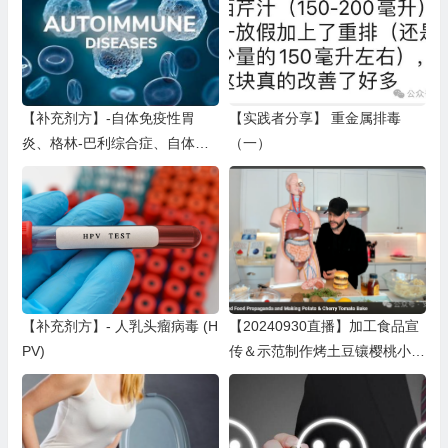
【补充剂方】-自体免疫性胃
【实践者分享】 重金属排毒
炎、格林-巴利综合症、自体免
（一）
疫性肝炎
【补充剂方】- 人乳头瘤病毒 (H
【20240930直播】加工食品宣
PV)
传＆示范制作烤土豆镶樱桃小番
茄