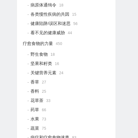
病原体通缉令
18
各类慢性疾病的共因
15
健康陷阱/误区和迷思
56
看不见的健康威胁
44
疗愈食物的力量
450
野生食物
18
坚果和籽类
16
关键营养元素
24
香草
27
香料
25
花草茶
33
药草
66
水果
73
蔬菜
75
病症和疗愈食物速查
93