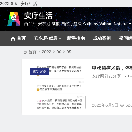
2022-6-5 | 安疗生活
安疗生活
西芹汁 安东尼·威廉 自然疗愈法 Anthony William Natural He
首页
安东尼·威廉
新手指南
成功案例
疑问
首页
2022
06
05
甲状腺癌术后，停
成功案例
安疗网群友分享 20
2022年6月5日
62