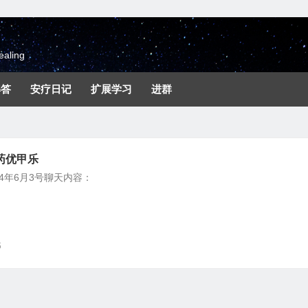
aling
解答
安疗日记
扩展学习
进群
药优甲乐
24年6月3号聊天内容：
6