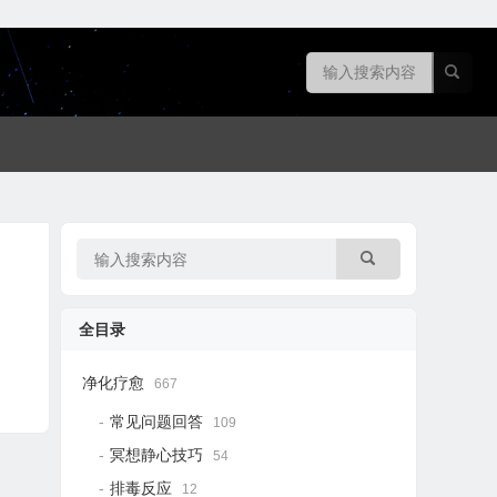
全目录
净化疗愈
667
常见问题回答
109
冥想静心技巧
54
排毒反应
12