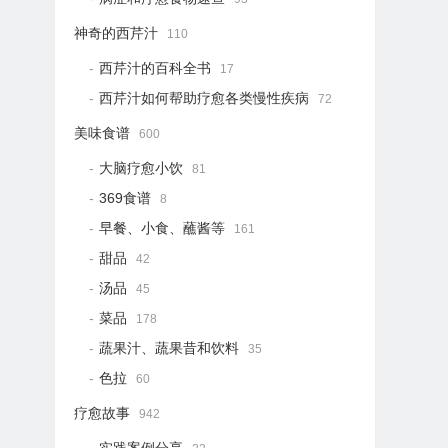
神奇的西芹汁
110
西芹汁的百科全书
17
西芹汁如何帮助疗愈各类慢性疾病
72
美味食谱
600
大脑疗愈小饮
81
369食谱
8
早餐、小食、蘸酱等
161
甜品
42
汤品
45
菜品
178
蔬果汁、蔬果昔和饮料
35
色拉
60
疗愈故事
942