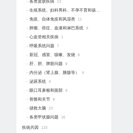
各类皮肤疾病
13
生殖系统、妇科男科、不孕不育和孩子健康
19
免疫、自体免疫和风湿类
11
肿瘤、癌症、血液和淋巴系统
9
心血管相关疾病
1
呼吸系统问题
7
新冠、感冒、咳嗽、发烧
6
肝、胆、脾脏问题
8
内分泌（肾上腺、胰腺等）
4
泌尿系统
4
眼口耳鼻喉和面部
9
骨骼和关节
8
拯救大脑
23
各类甲状腺问题
16
疾病共因
133