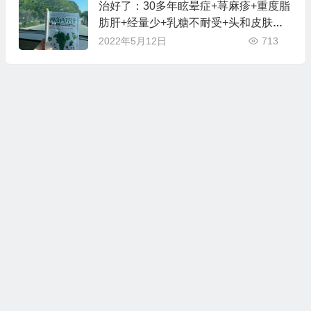
治好了：30多年眩晕症+荨麻疹+重度脂
肪肝+经量少+乳糖不耐受+头和皮肤油
腻+大便不成形
2022年5月12日
713